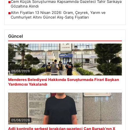
Cem Küçük Soruşturması Kapsamında Gazeteci Tahir Sarıkaya
■
Gözaltına Alındı
Altın Fiyatları 13 Nisan 2026: Gram, Çeyrek, Yarım ve
■
Cumhuriyet Altını Güncel Alış-Satış Fiyatları
Güncel
05/08/2026
Menderes Belediyesi Hakkında Soruşturmada Firari Başkan
Yardımcısı Yakalandı
05/08/2026
Adli kontrolle serbest bırakılan gazeteci Can Bursalı’nın X