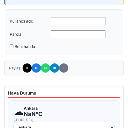
Kullanıcı adı:
Parola:
Beni hatırla
Paylaş:
Hava Durumu
☁
Ankara
NaN°C
ŞEHIR SEÇ