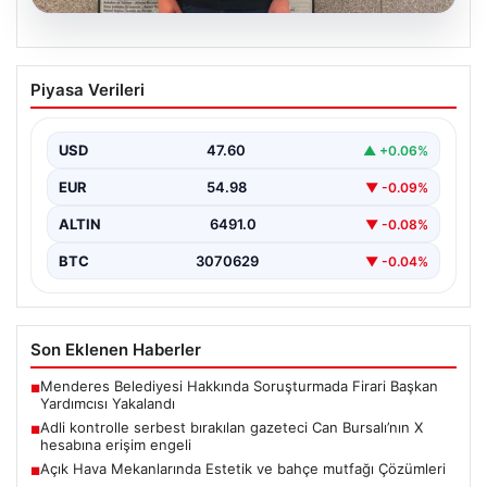
05.08.2026
Adli kontrolle serbest bırakılan gazeteci
Piyasa Verileri
Can Bursalı’nın X hesabına erişim engeli
{"title": "Gazeteci Can Bursalı'nın X Hesabına Erişim
Engeli Kaldırıldıktan Sonra Yeniden Kısıtlama",
USD
47.60
▲ +0.06%
"content": "Basın…
EUR
54.98
▼ -0.09%
ALTIN
6491.0
▼ -0.08%
BTC
3070629
▼ -0.04%
Son Eklenen Haberler
Menderes Belediyesi Hakkında Soruşturmada Firari Başkan
■
Yardımcısı Yakalandı
Adli kontrolle serbest bırakılan gazeteci Can Bursalı’nın X
■
hesabına erişim engeli
Açık Hava Mekanlarında Estetik ve bahçe mutfağı Çözümleri
■