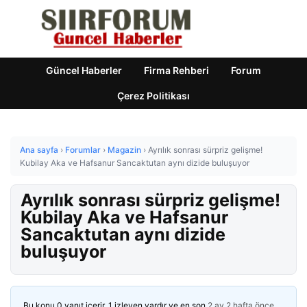
Güncel Haberler
Firma Rehberi
Forum
Çerez Politikası
Ana sayfa
›
Forumlar
›
Magazin
›
Ayrılık sonrası sürpriz gelişme!
Kubilay Aka ve Hafsanur Sancaktutan aynı dizide buluşuyor
Ayrılık sonrası sürpriz gelişme!
Kubilay Aka ve Hafsanur
Sancaktutan aynı dizide
buluşuyor
Bu konu 0 yanıt içerir, 1 izleyen vardır ve en son
2 ay 2 hafta önce