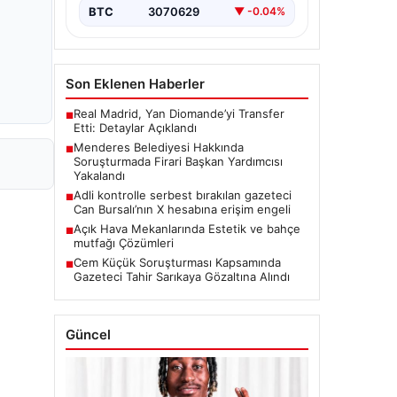
BTC
3070629
▼ -0.04%
Son Eklenen Haberler
Real Madrid, Yan Diomande’yi Transfer
■
Etti: Detaylar Açıklandı
Menderes Belediyesi Hakkında
■
Soruşturmada Firari Başkan Yardımcısı
Yakalandı
Adli kontrolle serbest bırakılan gazeteci
■
Can Bursalı’nın X hesabına erişim engeli
Açık Hava Mekanlarında Estetik ve bahçe
■
mutfağı Çözümleri
Cem Küçük Soruşturması Kapsamında
■
Gazeteci Tahir Sarıkaya Gözaltına Alındı
Güncel