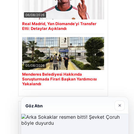
06/08/2026
Real Madrid, Yan Diomande’yi Transfer
Etti: Detaylar Açıklandı
05/08/2026
Menderes Belediyesi Hakkında
Soruşturmada Firari Başkan Yardımcısı
Yakalandı
×
Göz Atın
Son Eklenen Firmalar
Cengiz Sigorta
23/06/2026