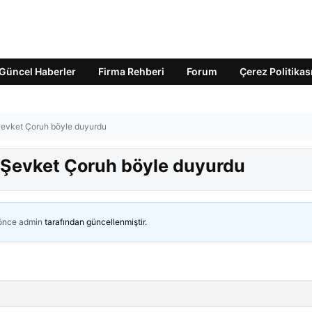
Güncel Haberler
Firma Rehberi
Forum
Çerez Politikas
 Şevket Çoruh böyle duyurdu
! Şevket Çoruh böyle duyurdu
 önce
admin
tarafından güncellenmiştir.