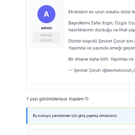
Ekranların en uzun soluklu dizisi
A
Başrollerini Zafer Ergin, Özgür Oz
admin
hazırlıklarının durduğu ve final ya
Anahtar
yönetici
Dizinin başrolü Şevket Çoruh son pa
Yapımda ve yayında emeği geçen he
Bir efsane daha bitti. Yapımda v
— Şevket Çoruh (@sevketcoruh_)
1 yazı görüntüleniyor (toplam 1)
Bu konuyu yanıtlamak için giriş yapmış olmalısınız.