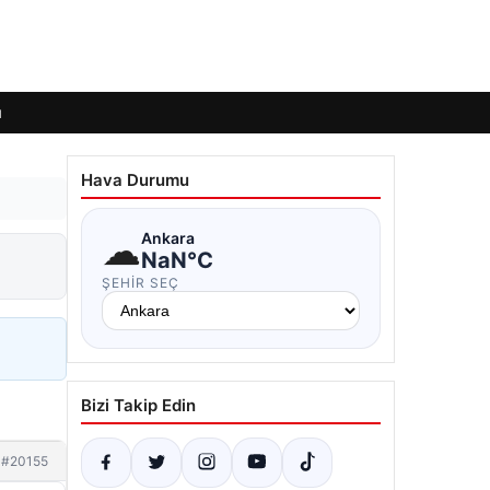
ı
Hava Durumu
☁
Ankara
NaN°C
ŞEHIR SEÇ
Bizi Takip Edin
#20155