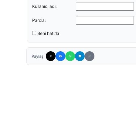
Kullanıcı adı:
Parola:
Beni hatırla
Paylaş: