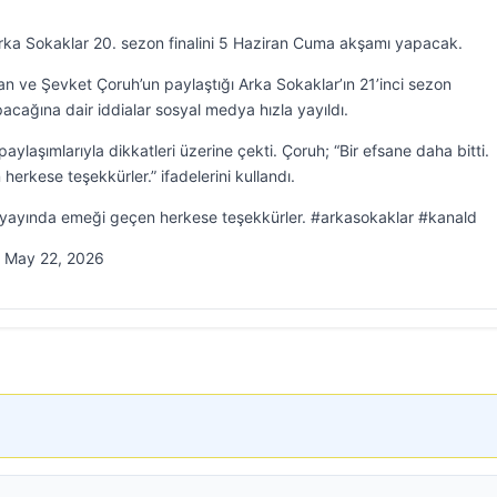
 Arka Sokaklar 20. sezon finalini 5 Haziran Cuma akşamı yapacak.
an ve Şevket Çoruh’un paylaştığı Arka Sokaklar’ın 21’inci sezon
pacağına dair iddialar sosyal medya hızla yayıldı.
ylaşımlarıyla dikkatleri üzerine çekti. Çoruh; “Bir efsane daha bitti.
rkese teşekkürler.” ifadelerini kullandı.
e yayında emeği geçen herkese teşekkürler. #arkasokaklar #kanald
 May 22, 2026