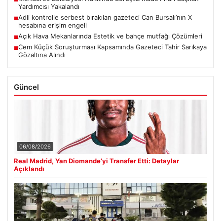
Yardımcısı Yakalandı
Adli kontrolle serbest bırakılan gazeteci Can Bursalı’nın X
■
hesabına erişim engeli
Açık Hava Mekanlarında Estetik ve bahçe mutfağı Çözümleri
■
Cem Küçük Soruşturması Kapsamında Gazeteci Tahir Sarıkaya
■
Gözaltına Alındı
Güncel
06/08/2026
Real Madrid, Yan Diomande’yi Transfer Etti: Detaylar
Açıklandı