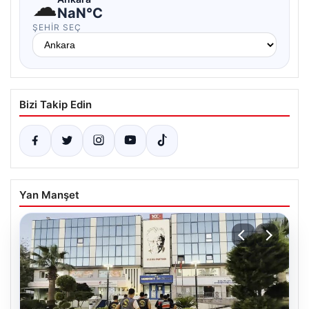
☁
NaN°C
ŞEHIR SEÇ
Bizi Takip Edin
Yan Manşet