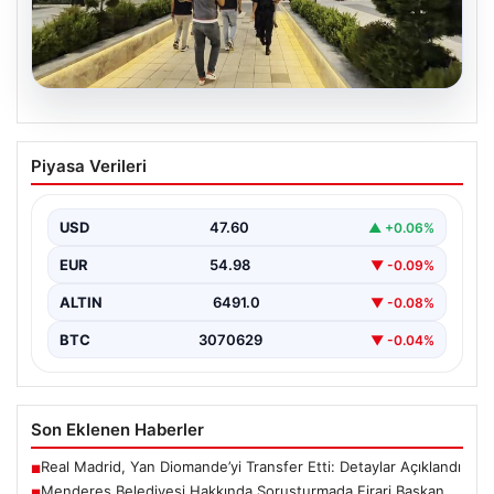
05.08.2026
Menderes Belediyesi Hakkında
Piyasa Verileri
Soruşturmada Firari Başkan Yardımcısı
Yakalandı
USD
47.60
▲ +0.06%
İzmir'de Menderes Belediyesi'ne yönelik
gerçekleştirilen kapsamlı soruşturma kapsamında firari
EUR
54.98
▼ -0.09%
olarak aranan Belediye Başkan Yardımcısı…
ALTIN
6491.0
▼ -0.08%
BTC
3070629
▼ -0.04%
Son Eklenen Haberler
Real Madrid, Yan Diomande’yi Transfer Etti: Detaylar Açıklandı
■
Menderes Belediyesi Hakkında Soruşturmada Firari Başkan
■