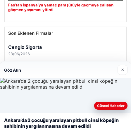
Fas’tan İspanya’ya yamaç paraşütüyle geçmeye çalışan
göçmen yaşamını yitirdi
Son Eklenen Firmalar
Cengiz Sigorta
23/06/2026
×
Göz Atın
© 2026 Şiir Forum – Güncel Haberler
Web sitemizi nasıl kullandığınızı daha iyi anlayabilmek,
Güncel Haberler
Yeminli Tercüman
|
Malta Dil Okulu
|
lemagrup.com.tr
deneyiminizi kişiselleştirmek ve geliştirmek amacıyla çerezler
 İzle
ahis
ahis
cio
kullanıyoruz.
Çerez Politikamız
Ankara’da 2 çocuğu yaralayan pitbull cinsi köpeğin
sahibinin yargılanmasına devam edildi
Reddet
Kabul Et