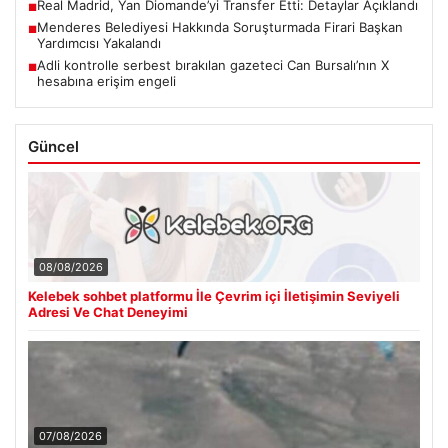
Real Madrid, Yan Diomande’yi Transfer Etti: Detaylar Açıklandı
■
Menderes Belediyesi Hakkında Soruşturmada Firari Başkan
■
Yardımcısı Yakalandı
Adli kontrolle serbest bırakılan gazeteci Can Bursalı’nın X
■
hesabına erişim engeli
Güncel
08/08/2026
Kelebek sohbet platformu İle Çevrim içi İletişimin Seviyeli
Adresi Ve Chat Deneyimi
07/08/2026