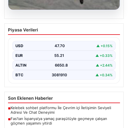
07.08.2026
Fas’tan İspanya’ya yamaç paraşütüyle
Piyasa Verileri
geçmeye çalışan göçmen yaşamını
yitirdi
USD
47.70
▲ +0.15%
EUR
55.21
▲ +0.33%
ALTIN
6650.8
▲ +2.44%
BTC
3081910
▲ +0.34%
Son Eklenen Haberler
Kelebek sohbet platformu İle Çevrim içi İletişimin Seviyeli
■
Adresi Ve Chat Deneyimi
Fas’tan İspanya’ya yamaç paraşütüyle geçmeye çalışan
■
göçmen yaşamını yitirdi