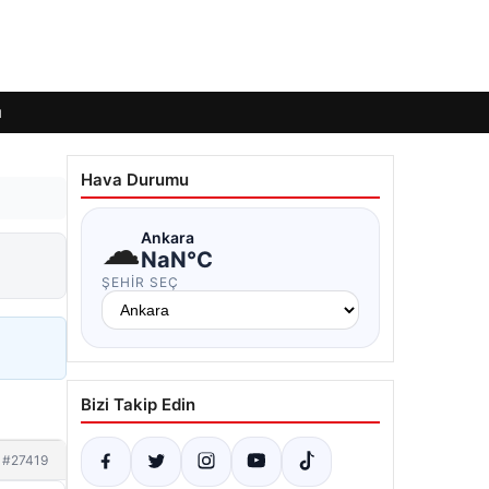
ı
Hava Durumu
☁
Ankara
NaN°C
ŞEHIR SEÇ
Bizi Takip Edin
#27419