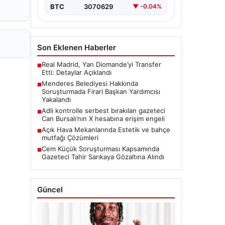
BTC
3070629
▼ -0.04%
Son Eklenen Haberler
Real Madrid, Yan Diomande’yi Transfer
■
Etti: Detaylar Açıklandı
Menderes Belediyesi Hakkında
■
Soruşturmada Firari Başkan Yardımcısı
Yakalandı
Adli kontrolle serbest bırakılan gazeteci
■
Can Bursalı’nın X hesabına erişim engeli
Açık Hava Mekanlarında Estetik ve bahçe
■
mutfağı Çözümleri
Cem Küçük Soruşturması Kapsamında
■
Gazeteci Tahir Sarıkaya Gözaltına Alındı
Güncel