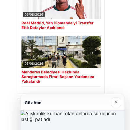
06/08/2026
Real Madrid, Yan Diomande’yi Transfer
Etti: Detaylar Açıklandı
05/08/2026
Menderes Belediyesi Hakkında
Soruşturmada Firari Başkan Yardımcısı
Yakalandı
×
Göz Atın
Son Eklenen Firmalar
Cengiz Sigorta
23/06/2026