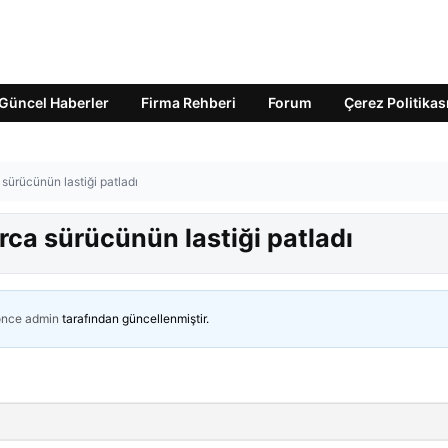
Güncel Haberler
Firma Rehberi
Forum
Çerez Politikas
 sürücünün lastiği patladı
rca sürücünün lastiği patladı
önce
admin
tarafından güncellenmiştir.