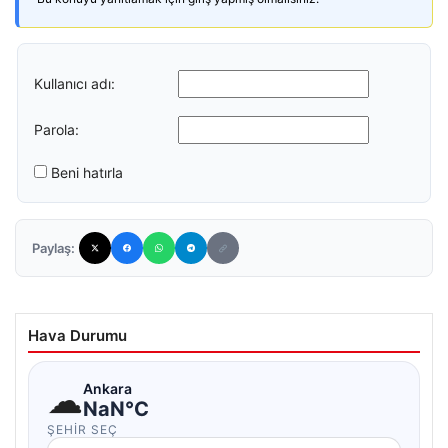
Kullanıcı adı:
Parola:
Beni hatırla
Paylaş:
Hava Durumu
☁
Ankara
NaN°C
ŞEHIR SEÇ