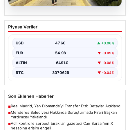
05.08.2026
Menderes Belediyesi Hakkında
Piyasa Verileri
Soruşturmada Firari Başkan Yardımcısı
Yakalandı
USD
47.60
▲ +0.06%
İzmir'de Menderes Belediyesi'ne yönelik
gerçekleştirilen kapsamlı soruşturma kapsamında firari
EUR
54.98
▼ -0.09%
olarak aranan Belediye Başkan Yardımcısı…
ALTIN
6491.0
▼ -0.08%
BTC
3070629
▼ -0.04%
Son Eklenen Haberler
Real Madrid, Yan Diomande’yi Transfer Etti: Detaylar Açıklandı
■
Menderes Belediyesi Hakkında Soruşturmada Firari Başkan
■
Yardımcısı Yakalandı
Adli kontrolle serbest bırakılan gazeteci Can Bursalı’nın X
■
hesabına erişim engeli