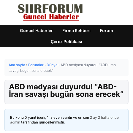
Güncel Haberler
Firma Rehberi
Forum
Çerez Politikası
Ana sayfa
›
Forumlar
›
Dünya
›
ABD medyası duyurdu! “ABD-İran
savaşı bugün sona erecek”
ABD medyası duyurdu! “ABD-
İran savaşı bugün sona erecek”
Bu konu 0 yanıt içerir, 1 izleyen vardır ve en son
2 ay 2 hafta önce
admin
tarafından güncellenmiştir.