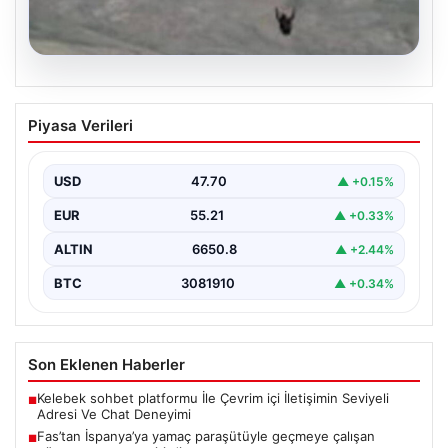
07.08.2026
Fas’tan İspanya’ya yamaç paraşütüyle
Piyasa Verileri
geçmeye çalışan göçmen yaşamını
yitirdi
USD
47.70
▲ +0.15%
EUR
55.21
▲ +0.33%
ALTIN
6650.8
▲ +2.44%
BTC
3081910
▲ +0.34%
Son Eklenen Haberler
Kelebek sohbet platformu İle Çevrim içi İletişimin Seviyeli
■
Adresi Ve Chat Deneyimi
Fas’tan İspanya’ya yamaç paraşütüyle geçmeye çalışan
■