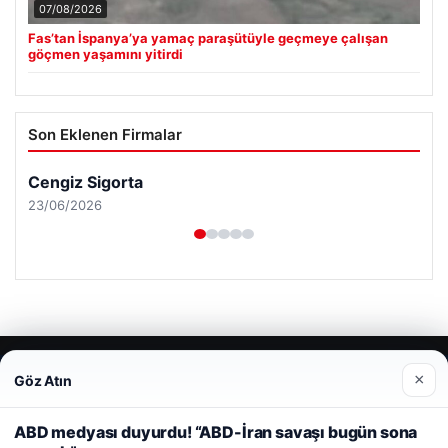
07/08/2026
Fas’tan İspanya’ya yamaç paraşütüyle geçmeye çalışan
göçmen yaşamını yitirdi
Son Eklenen Firmalar
Cengiz Sigorta
23/06/2026
© 2026 Şiir Forum – Güncel Haberler
×
Göz Atın
Web sitemizi nasıl kullandığınızı daha iyi anlayabilmek,
Yeminli Tercüman
|
Malta Dil Okulu
|
lemagrup.com.tr
deneyiminizi kişiselleştirmek ve geliştirmek amacıyla çerezler
 İzle
ahis
ahis
cio
kullanıyoruz.
Çerez Politikamız
ABD medyası duyurdu! “ABD-İran savaşı bugün sona