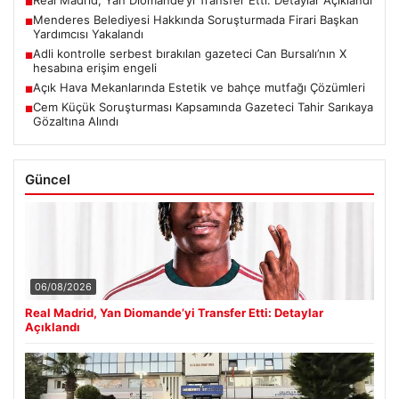
Real Madrid, Yan Diomande’yi Transfer Etti: Detaylar Açıklandı
■
Menderes Belediyesi Hakkında Soruşturmada Firari Başkan
■
Yardımcısı Yakalandı
Adli kontrolle serbest bırakılan gazeteci Can Bursalı’nın X
■
hesabına erişim engeli
Açık Hava Mekanlarında Estetik ve bahçe mutfağı Çözümleri
■
Cem Küçük Soruşturması Kapsamında Gazeteci Tahir Sarıkaya
■
Gözaltına Alındı
Güncel
06/08/2026
Real Madrid, Yan Diomande’yi Transfer Etti: Detaylar
Açıklandı