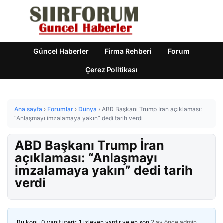
Güncel Haberler
Firma Rehberi
Forum
Çerez Politikası
Ana sayfa
›
Forumlar
›
Dünya
›
ABD Başkanı Trump İran açıklaması:
“Anlaşmayı imzalamaya yakın” dedi tarih verdi
ABD Başkanı Trump İran
açıklaması: “Anlaşmayı
imzalamaya yakın” dedi tarih
verdi
Bu konu 0 yanıt içerir, 1 izleyen vardır ve en son
2 ay önce
admin