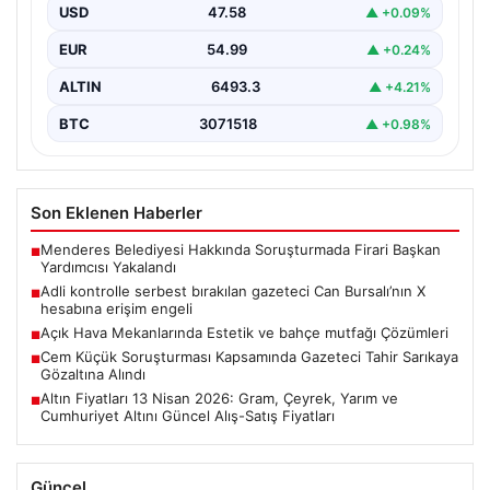
Engeli Kaldırıldıktan Sonra Yeniden Kısıtlama",
USD
47.58
▲ +0.09%
"content": "Basın…
EUR
54.99
▲ +0.24%
ALTIN
6493.3
▲ +4.21%
BTC
3071518
▲ +0.98%
Son Eklenen Haberler
Menderes Belediyesi Hakkında Soruşturmada Firari Başkan
■
Yardımcısı Yakalandı
Adli kontrolle serbest bırakılan gazeteci Can Bursalı’nın X
■
hesabına erişim engeli
Açık Hava Mekanlarında Estetik ve bahçe mutfağı Çözümleri
■
Cem Küçük Soruşturması Kapsamında Gazeteci Tahir Sarıkaya
■
Gözaltına Alındı
Altın Fiyatları 13 Nisan 2026: Gram, Çeyrek, Yarım ve
■
Cumhuriyet Altını Güncel Alış-Satış Fiyatları
Güncel