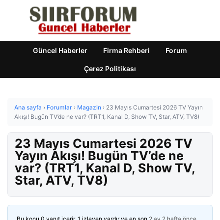
Güncel Haberler
Firma Rehberi
Forum
Çerez Politikası
Ana sayfa
›
Forumlar
›
Magazin
›
23 Mayıs Cumartesi 2026 TV Yayın
Akışı! Bugün TV’de ne var? (TRT1, Kanal D, Show TV, Star, ATV, TV8)
23 Mayıs Cumartesi 2026 TV
Yayın Akışı! Bugün TV’de ne
var? (TRT1, Kanal D, Show TV,
Star, ATV, TV8)
Bu konu 0 yanıt içerir, 1 izleyen vardır ve en son
2 ay 2 hafta önce