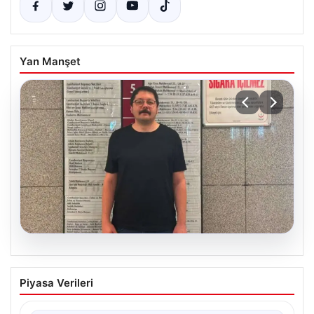
Yan Manşet
05.08.2026
Adli kontrolle serbest bırakılan gazeteci
Piyasa Verileri
Can Bursalı’nın X hesabına erişim engeli
{"title": "Gazeteci Can Bursalı'nın X Hesabına Erişim