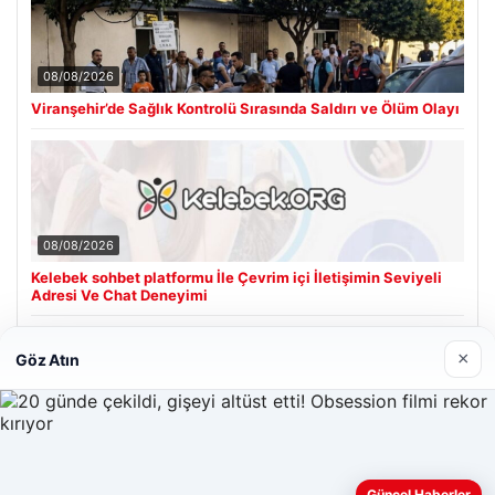
08/08/2026
Viranşehir’de Sağlık Kontrolü Sırasında Saldırı ve Ölüm Olayı
08/08/2026
Kelebek sohbet platformu İle Çevrim içi İletişimin Seviyeli
Adresi Ve Chat Deneyimi
×
Göz Atın
Son Eklenen Firmalar
Cengiz Sigorta
23/06/2026
Web sitemizi nasıl kullandığınızı daha iyi anlayabilmek,
Güncel Haberler