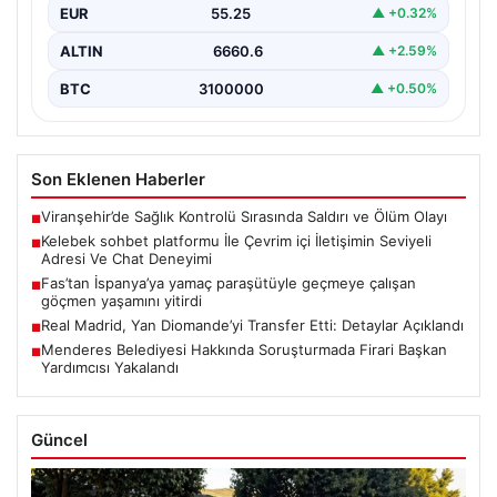
EUR
55.25
▲ +0.32%
Halen…
ALTIN
6660.6
▲ +2.59%
BTC
3100000
▲ +0.50%
Son Eklenen Haberler
Viranşehir’de Sağlık Kontrolü Sırasında Saldırı ve Ölüm Olayı
■
Kelebek sohbet platformu İle Çevrim içi İletişimin Seviyeli
■
Adresi Ve Chat Deneyimi
Fas’tan İspanya’ya yamaç paraşütüyle geçmeye çalışan
■
göçmen yaşamını yitirdi
Real Madrid, Yan Diomande’yi Transfer Etti: Detaylar Açıklandı
■
Menderes Belediyesi Hakkında Soruşturmada Firari Başkan
■
Yardımcısı Yakalandı
Güncel