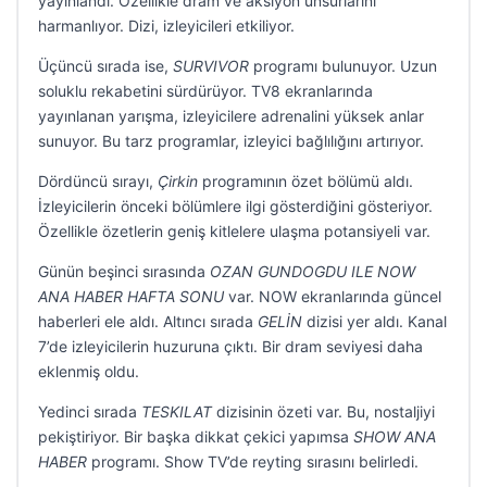
yayınlandı. Özellikle dram ve aksiyon unsurlarını
harmanlıyor. Dizi, izleyicileri etkiliyor.
Üçüncü sırada ise,
SURVIVOR
programı bulunuyor. Uzun
soluklu rekabetini sürdürüyor. TV8 ekranlarında
yayınlanan yarışma, izleyicilere adrenalini yüksek anlar
sunuyor. Bu tarz programlar, izleyici bağlılığını artırıyor.
Dördüncü sırayı,
Çirkin
programının özet bölümü aldı.
İzleyicilerin önceki bölümlere ilgi gösterdiğini gösteriyor.
Özellikle özetlerin geniş kitlelere ulaşma potansiyeli var.
Günün beşinci sırasında
OZAN GUNDOGDU ILE NOW
ANA HABER HAFTA SONU
var. NOW ekranlarında güncel
haberleri ele aldı. Altıncı sırada
GELİN
dizisi yer aldı. Kanal
7’de izleyicilerin huzuruna çıktı. Bir dram seviyesi daha
eklenmiş oldu.
Yedinci sırada
TESKILAT
dizisinin özeti var. Bu, nostaljiyi
pekiştiriyor. Bir başka dikkat çekici yapımsa
SHOW ANA
HABER
programı. Show TV’de reyting sırasını belirledi.