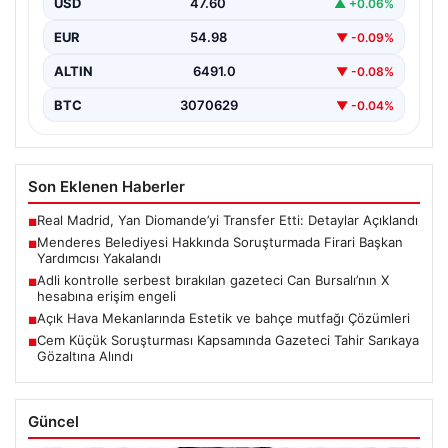
USD
47.60
▲ +0.06%
İzmir'de Menderes Belediyesi'ne yönelik
gerçekleştirilen kapsamlı soruşturma kapsamında firari
EUR
54.98
▼ -0.09%
olarak aranan Belediye Başkan Yardımcısı…
ALTIN
6491.0
▼ -0.08%
BTC
3070629
▼ -0.04%
Son Eklenen Haberler
Real Madrid, Yan Diomande’yi Transfer Etti: Detaylar Açıklandı
■
Menderes Belediyesi Hakkında Soruşturmada Firari Başkan
■
Yardımcısı Yakalandı
Adli kontrolle serbest bırakılan gazeteci Can Bursalı’nın X
■
hesabına erişim engeli
Açık Hava Mekanlarında Estetik ve bahçe mutfağı Çözümleri
■
Cem Küçük Soruşturması Kapsamında Gazeteci Tahir Sarıkaya
■
Gözaltına Alındı
Güncel