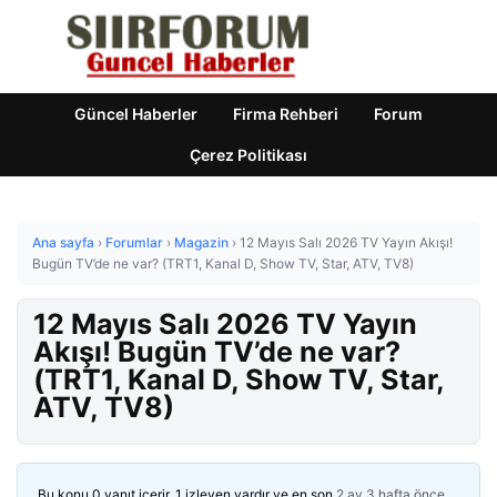
Güncel Haberler
Firma Rehberi
Forum
Çerez Politikası
Ana sayfa
›
Forumlar
›
Magazin
›
12 Mayıs Salı 2026 TV Yayın Akışı!
Bugün TV’de ne var? (TRT1, Kanal D, Show TV, Star, ATV, TV8)
12 Mayıs Salı 2026 TV Yayın
Akışı! Bugün TV’de ne var?
(TRT1, Kanal D, Show TV, Star,
ATV, TV8)
Bu konu 0 yanıt içerir, 1 izleyen vardır ve en son
2 ay 3 hafta önce