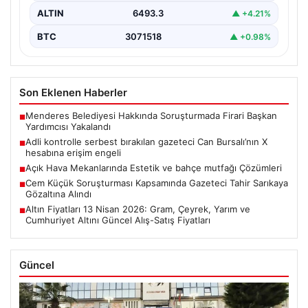
ALTIN
6493.3
▲ +4.21%
BTC
3071518
▲ +0.98%
Son Eklenen Haberler
Menderes Belediyesi Hakkında Soruşturmada Firari Başkan
■
Yardımcısı Yakalandı
Adli kontrolle serbest bırakılan gazeteci Can Bursalı’nın X
■
hesabına erişim engeli
Açık Hava Mekanlarında Estetik ve bahçe mutfağı Çözümleri
■
Cem Küçük Soruşturması Kapsamında Gazeteci Tahir Sarıkaya
■
Gözaltına Alındı
Altın Fiyatları 13 Nisan 2026: Gram, Çeyrek, Yarım ve
■
Cumhuriyet Altını Güncel Alış-Satış Fiyatları
Güncel