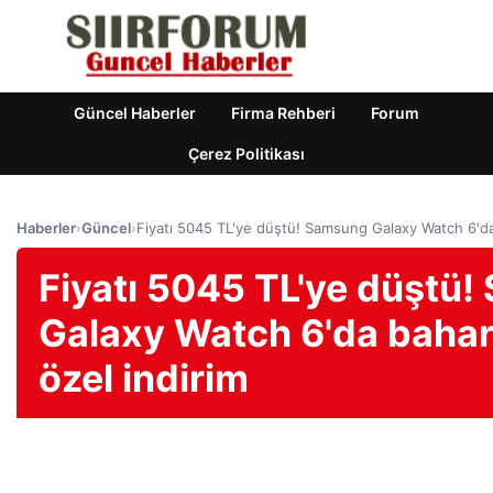
Güncel Haberler
Firma Rehberi
Forum
Çerez Politikası
Haberler
›
Güncel
›
Fiyatı 5045 TL'ye düştü! Samsung Galaxy Watch 6'da b
Fiyatı 5045 TL'ye düştü
Galaxy Watch 6'da bahar 
özel indirim