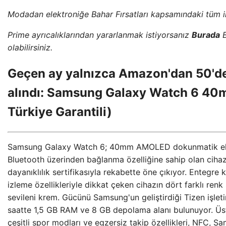
Modadan elektroniğe Bahar Fırsatları kapsamındaki tüm i
Prime ayrıcalıklarından yararlanmak istiyorsanız
Burada
B
olabilirsiniz.
Geçen ay yalnızca Amazon'dan 50'den
alındı: Samsung Galaxy Watch 6 4
Türkiye Garantili)
Samsung Galaxy Watch 6; 40mm AMOLED dokunmatik ekra
Bluetooth üzerinden bağlanma özelliğine sahip olan ciha
dayanıklılık sertifikasıyla rekabette öne çıkıyor. Entegre 
izleme özellikleriyle dikkat çeken cihazın dört farklı ren
sevileni krem. Gücünü Samsung'un geliştirdiği Tizen işleti
saatte 1,5 GB RAM ve 8 GB depolama alanı bulunuyor. Üst
çeşitli spor modları ve egzersiz takip özellikleri, NFC, 