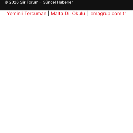
© 2026 Şiir Forum – Güncel Haberler
Yeminli Tercüman
|
Malta Dil Okulu
|
lemagrup.com.tr
ç İzle
rbahis
rbahis
etcio