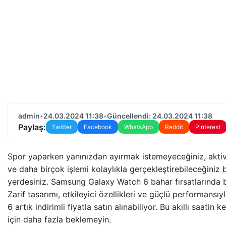
admin
•
24.03.2024 11:38
•
Güncellendi: 24.03.2024 11:38
Paylaş:
Twitter
Facebook
WhatsApp
Reddit
Pinterest
Spor yaparken yanınızdan ayırmak istemeyeceğiniz, aktivit
ve daha birçok işlemi kolaylıkla gerçekleştirebileceğiniz b
yerdesiniz. Samsung Galaxy Watch 6 bahar fırsatlarında b
Zarif tasarımı, etkileyici özellikleri ve güçlü performans
6 artık indirimli fiyatla satın alınabiliyor. Bu akıllı saati
için daha fazla beklemeyin.