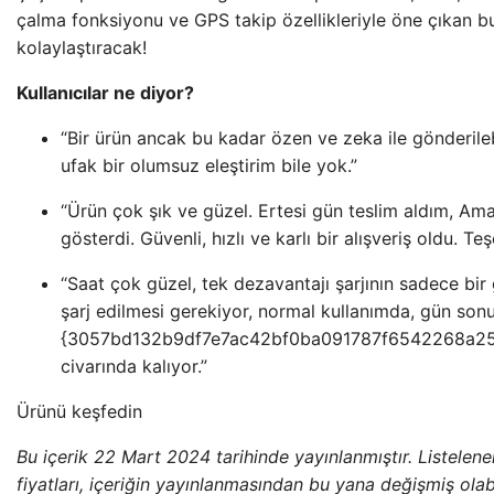
çalma fonksiyonu ve GPS takip özellikleriyle öne çıkan bu
kolaylaştıracak!
Kullanıcılar ne diyor?
“Bir ürün ancak bu kadar özen ve zeka ile gönderilebi
ufak bir olumsuz eleştirim bile yok.”
“Ürün çok şık ve güzel. Ertesi gün teslim aldım, Am
gösterdi. Güvenli, hızlı ve karlı bir alışveriş oldu. T
“Saat çok güzel, tek dezavantajı şarjının sadece bir
şarj edilmesi gerekiyor, normal kullanımda, gün sonu
{3057bd132b9df7e7ac42bf0ba091787f6542268a2
civarında kalıyor.”
Ürünü keşfedin
Bu içerik 22 Mart 2024 tarihinde yayınlanmıştır. Listelenen 
fiyatları, içeriğin yayınlanmasından bu yana değişmiş olabi