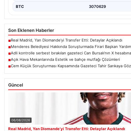
BTC
3070629
Son Eklenen Haberler
Real Madrid, Yan Diomande’yi Transfer Etti: Detaylar Açıklandı
■
Menderes Belediyesi Hakkında Soruşturmada Firari Başkan Yardımc
■
Adli kontrolle serbest bırakılan gazeteci Can Bursalı’nın X hesabına
■
Açık Hava Mekanlarında Estetik ve bahçe mutfağı Çözümleri
■
Cem Küçük Soruşturması Kapsamında Gazeteci Tahir Sarıkaya Gözal
■
Güncel
06/08/2026
Real Madrid, Yan Diomande’yi Transfer Etti: Detaylar Açıklandı