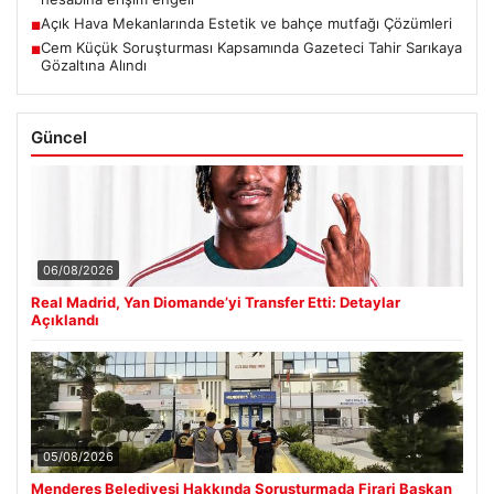
Açık Hava Mekanlarında Estetik ve bahçe mutfağı Çözümleri
■
Cem Küçük Soruşturması Kapsamında Gazeteci Tahir Sarıkaya
■
Gözaltına Alındı
Güncel
06/08/2026
Real Madrid, Yan Diomande’yi Transfer Etti: Detaylar
Açıklandı
05/08/2026
Menderes Belediyesi Hakkında Soruşturmada Firari Başkan