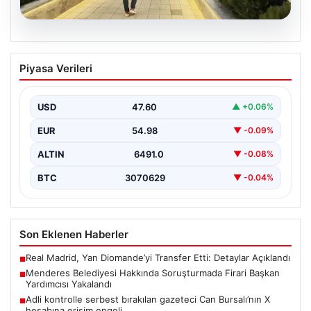
05.08.2026
Menderes Belediyesi Hakkında
Piyasa Verileri
Soruşturmada Firari Başkan Yardımcısı
Yakalandı
USD
47.60
▲ +0.06%
İzmir’de Menderes Belediyesi’ne yönelik
gerçekleştirilen kapsamlı soruşturma kapsamında firari
EUR
54.98
▼ -0.09%
olarak aranan Belediye Başkan Yardımcısı…
ALTIN
6491.0
▼ -0.08%
BTC
3070629
▼ -0.04%
Son Eklenen Haberler
Real Madrid, Yan Diomande’yi Transfer Etti: Detaylar Açıklandı
■
Menderes Belediyesi Hakkında Soruşturmada Firari Başkan
■
Yardımcısı Yakalandı
Adli kontrolle serbest bırakılan gazeteci Can Bursalı’nın X
■
hesabına erişim engeli