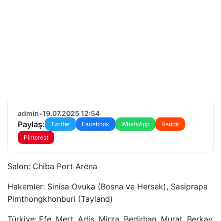
admin
•
19.07.2025 12:54
Paylaş:
Twitter
Facebook
WhatsApp
Reddit
Pinterest
Salon: Chiba Port Arena
Hakemler: Sinisa Ovuka (Bosna ve Hersek), Sasiprapa
Pimthongkhonburi (Tayland)
Türkiye: Efe, Mert, Adis, Mirza, Bedirhan, Murat, Berkay