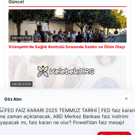
Güncel
08/08/2026
Viranşehir’de Sağlık Kontrolü Sırasında Saldırı ve Ölüm Olayı
08/08/2026
Kelebek sohbet platformu İle Çevrim içi İletişimin Seviyeli
Adresi Ve Chat Deneyimi
×
Göz Atın
Son Eklenen Firmalar