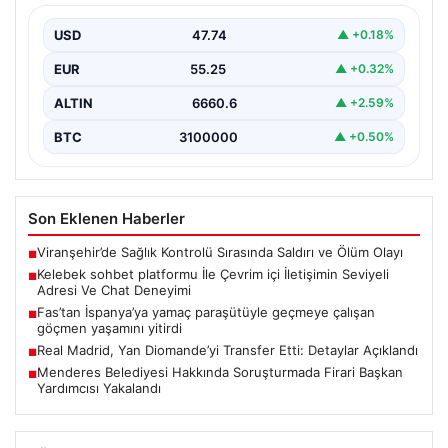
Deneyimi
USD
47.74
▲ +0.18%
Dijital ortamında insanların güvenli bir tarzda bağlantı
oluşturması kritik bir hassasiyet ifade etmektedir.
EUR
55.25
▲ +0.32%
Halen…
ALTIN
6660.6
▲ +2.59%
BTC
3100000
▲ +0.50%
Son Eklenen Haberler
Viranşehir’de Sağlık Kontrolü Sırasında Saldırı ve Ölüm Olayı
■
Kelebek sohbet platformu İle Çevrim içi İletişimin Seviyeli
■
Adresi Ve Chat Deneyimi
Fas’tan İspanya’ya yamaç paraşütüyle geçmeye çalışan
■
göçmen yaşamını yitirdi
Real Madrid, Yan Diomande’yi Transfer Etti: Detaylar Açıklandı
■
Menderes Belediyesi Hakkında Soruşturmada Firari Başkan
■
Yardımcısı Yakalandı