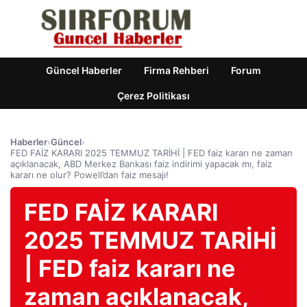
Güncel Haberler
Firma Rehberi
Forum
Çerez Politikası
Haberler
›
Güncel
›
FED FAİZ KARARI 2025 TEMMUZ TARİHİ | FED faiz kararı ne zaman
açıklanacak, ABD Merkez Bankası faiz indirimi yapacak mı, faiz
kararı ne olur? Powell’dan faiz mesajı!
FED FAİZ KARARI
2025 TEMMUZ TARİHİ
| FED faiz kararı ne
zaman açıklanacak,