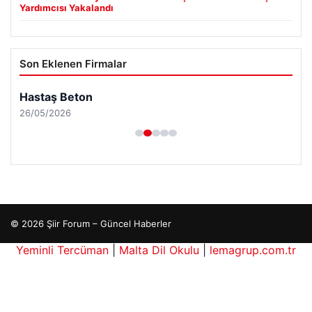
Yardımcısı Yakalandı
Son Eklenen Firmalar
Hastaş Beton
26/05/2026
© 2026 Şiir Forum – Güncel Haberler
Yeminli Tercüman
|
Malta Dil Okulu
|
lemagrup.com.tr
aç İzle
cio
süperbahis
süperbahis