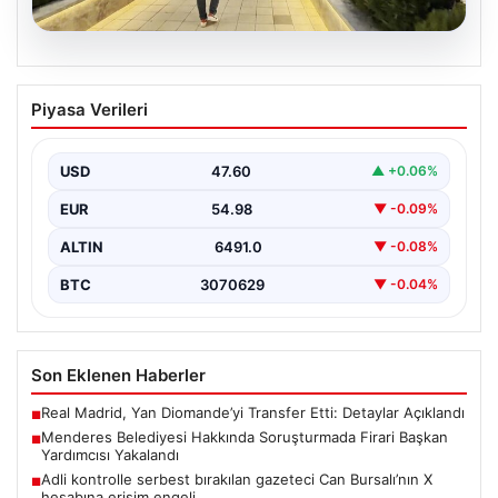
05.08.2026
Menderes Belediyesi Hakkında
Piyasa Verileri
Soruşturmada Firari Başkan Yardımcısı
Yakalandı
USD
47.60
▲ +0.06%
İzmir’de Menderes Belediyesi’ne yönelik
gerçekleştirilen kapsamlı soruşturma kapsamında firari
EUR
54.98
▼ -0.09%
olarak aranan Belediye Başkan Yardımcısı…
ALTIN
6491.0
▼ -0.08%
BTC
3070629
▼ -0.04%
Son Eklenen Haberler
Real Madrid, Yan Diomande’yi Transfer Etti: Detaylar Açıklandı
■
Menderes Belediyesi Hakkında Soruşturmada Firari Başkan
■
Yardımcısı Yakalandı
Adli kontrolle serbest bırakılan gazeteci Can Bursalı’nın X
■
hesabına erişim engeli