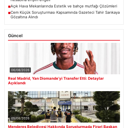
Açık Hava Mekanlarında Estetik ve bahçe mutfağı Çözümleri
■
Cem Küçük Soruşturması Kapsamında Gazeteci Tahir Sarıkaya
■
Gözaltına Alındı
Güncel
06/08/2026
Real Madrid, Yan Diomande’yi Transfer Etti: Detaylar
Açıklandı
05/08/2026
Menderes Belediyesi Hakkında Soruşturmada Firari Başkan