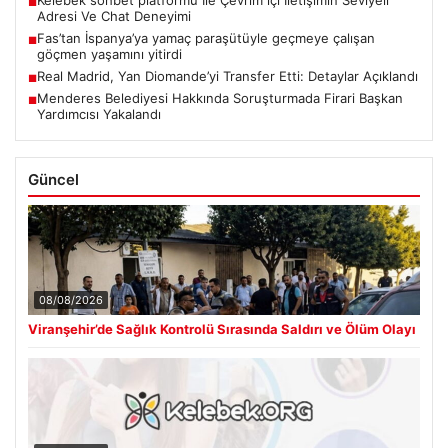
■
Adresi Ve Chat Deneyimi
Fas’tan İspanya’ya yamaç paraşütüyle geçmeye çalışan
■
göçmen yaşamını yitirdi
Real Madrid, Yan Diomande’yi Transfer Etti: Detaylar Açıklandı
■
Menderes Belediyesi Hakkında Soruşturmada Firari Başkan
■
Yardımcısı Yakalandı
Güncel
08/08/2026
Viranşehir’de Sağlık Kontrolü Sırasında Saldırı ve Ölüm Olayı