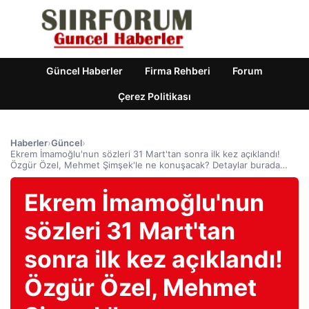
Güncel Haberler
Firma Rehberi
Forum
Çerez Politikası
Haberler
›
Güncel
›
Ekrem İmamoğlu'nun sözleri 31 Mart'tan sonra ilk kez açıklandı!
Özgür Özel, Mehmet Şimşek'le ne konuşacak? Detaylar burada…
Ekrem İmamoğlu'nun
sözleri 31 Mart'tan
sonra ilk kez açıklandı!
Özgür Özel, Mehmet