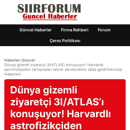
Güncel Haberler
Firma Rehberi
Forum
Çerez Politikası
Haberler
›
Güncel
›
Dünya gizemli ziyaretçi 3I/ATLAS’ı konuşuyor! Harvardlı
astrofizikçiden tartışmaları tekrar alevlendiren iddia geldiTeknoloji
Haberleri
Dünya gizemli
ziyaretçi 3I/ATLAS’ı
konuşuyor! Harvardlı
astrofizikçiden