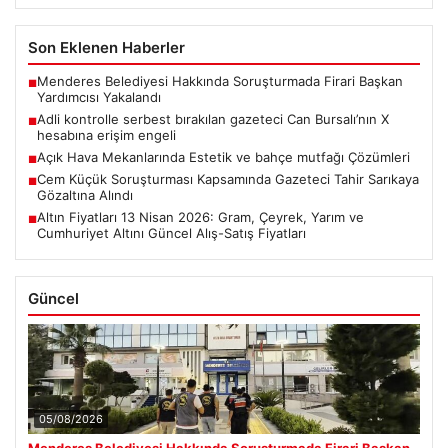
Son Eklenen Haberler
Menderes Belediyesi Hakkında Soruşturmada Firari Başkan
■
Yardımcısı Yakalandı
Adli kontrolle serbest bırakılan gazeteci Can Bursalı’nın X
■
hesabına erişim engeli
Açık Hava Mekanlarında Estetik ve bahçe mutfağı Çözümleri
■
Cem Küçük Soruşturması Kapsamında Gazeteci Tahir Sarıkaya
■
Gözaltına Alındı
Altın Fiyatları 13 Nisan 2026: Gram, Çeyrek, Yarım ve
■
Cumhuriyet Altını Güncel Alış-Satış Fiyatları
Güncel
05/08/2026