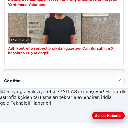
Menderes Belediyesi Hakkında Soruşturmada Firari Başkan
Yardımcısı Yakalandı
05/08/2026
Adli kontrolle serbest bırakılan gazeteci Can Bursalı’nın X
hesabına erişim engeli
Son Eklenen Firmalar
×
Göz Atın
Hastaş Beton
26/05/2026
Güncel Haberler
Web sitemizi nasıl kullandığınızı daha iyi anlayabilmek,