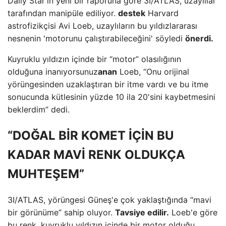
Daily Star'ın yeni bir raporuna göre 3I/ATLAS, uzaylılar
tarafından manipüle ediliyor.
destek
Harvard
astrofizikçisi Avi Loeb, uzaylıların bu yıldızlararası
nesnenin 'motorunu çalıştırabileceğini' söyledi
önerdi.
Kuyruklu yıldızın içinde bir “motor” olasılığının
olduğuna inanıyorsunuz
anan
Loeb, “Onu orijinal
yörüngesinden uzaklaştıran bir itme vardı ve bu itme
sonucunda kütlesinin yüzde 10 ila 20'sini kaybetmesini
beklerdim” dedi.
“DOĞAL BİR KOMET İÇİN BU
KADAR MAVİ RENK OLDUKÇA
MUHTEŞEM”
3I/ATLAS, yörüngesi Güneş'e çok yaklaştığında “mavi
bir görünüme” sahip oluyor.
Tavsiye edilir.
Loeb'e göre
bu renk, kuyruklu yıldızın içinde bir motor olduğu