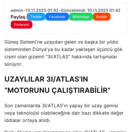
admin
•
10.11.2025 01:42
•
Güncellendi: 10.11.2025 01:42
Paylaş:
Twitter
Facebook
WhatsApp
Reddit
Pinterest
Güneş Sistemi'ne uzaydan gelen ve başka bir yıldız
sisteminden Dünya'ya bu kadar yaklaşan üçüncü gök
cismi olan gizemli “3I/ATLAS” hakkında tartışmalar
sürüyor.
UZAYLILAR 3I/ATLAS'IN
“MOTORUNU ÇALIŞTIRABİLİR”
Son zamanlarda 3I/ATLAS'ın yapay bir uzay gemisi
veya teknolojisi olabileceğine dair bazı dikkate değer
iddialar ortaya atıldı.