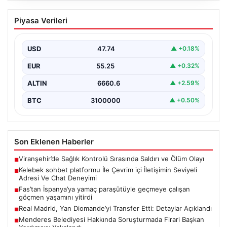
Kelebek sohbet platformu İle Çevrim içi
Piyasa Verileri
İletişimin Seviyeli Adresi Ve Chat
Deneyimi
USD
47.74
▲ +0.18%
Dijital ortamında insanların güvenli bir tarzda bağlantı
oluşturması kritik bir hassasiyet ifade etmektedir.
EUR
55.25
▲ +0.32%
Halen…
ALTIN
6660.6
▲ +2.59%
BTC
3100000
▲ +0.50%
Son Eklenen Haberler
Viranşehir’de Sağlık Kontrolü Sırasında Saldırı ve Ölüm Olayı
■
Kelebek sohbet platformu İle Çevrim içi İletişimin Seviyeli
■
Adresi Ve Chat Deneyimi
Fas’tan İspanya’ya yamaç paraşütüyle geçmeye çalışan
■
göçmen yaşamını yitirdi
Real Madrid, Yan Diomande’yi Transfer Etti: Detaylar Açıklandı
■
Menderes Belediyesi Hakkında Soruşturmada Firari Başkan
■