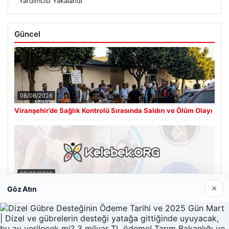
Yardımcısı Yakalandı
Güncel
08/08/2026
Viranşehir’de Sağlık Kontrolü Sırasında Saldırı ve Ölüm Olayı
08/08/2026
×
Göz Atın
Kelebek sohbet platformu İle Çevrim içi İletişimin Seviyeli
Adresi Ve Chat Deneyimi