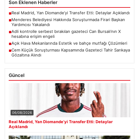
Son Eklenen Haberler
Real Madrid, Yan Diomande’yi Transfer Etti: Detaylar Açıklandı
■
Menderes Belediyesi Hakkında Soruşturmada Firari Başkan
■
Yardımcısı Yakalandı
Adli kontrolle serbest bırakılan gazeteci Can Bursalı’nın X
■
hesabına erişim engeli
Açık Hava Mekanlarında Estetik ve bahçe mutfağı Çözümleri
■
Cem Küçük Soruşturması Kapsamında Gazeteci Tahir Sarıkaya
■
Gözaltına Alındı
Güncel
06/08/2026
Real Madrid, Yan Diomande’yi Transfer Etti: Detaylar
Açıklandı