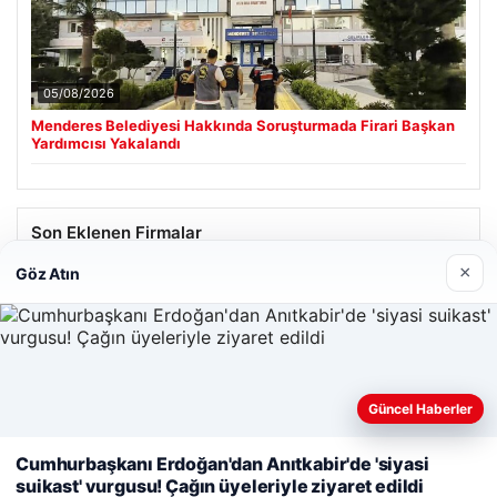
05/08/2026
Menderes Belediyesi Hakkında Soruşturmada Firari Başkan
Yardımcısı Yakalandı
Son Eklenen Firmalar
×
Göz Atın
Güncel Haberler
Web sitemizi nasıl kullandığınızı daha iyi anlayabilmek,
deneyiminizi kişiselleştirmek ve geliştirmek amacıyla çerezler
Cumhurbaşkanı Erdoğan'dan Anıtkabir'de 'siyasi
kullanıyoruz.
Çerez Politikamız
suikast' vurgusu! Çağın üyeleriyle ziyaret edildi