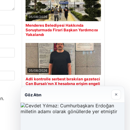
05/08/2026
Menderes Belediyesi Hakkında
Soruşturmada Firari Başkan Yardımcısı
Yakalandı
05/08/2026
Adli kontrolle serbest bırakılan gazeteci
Can Bursalı’nın X hesabına erişim engeli
×
Göz Atın
n.
Son Eklenen Firmalar
Cengiz Sigorta
23/06/2026