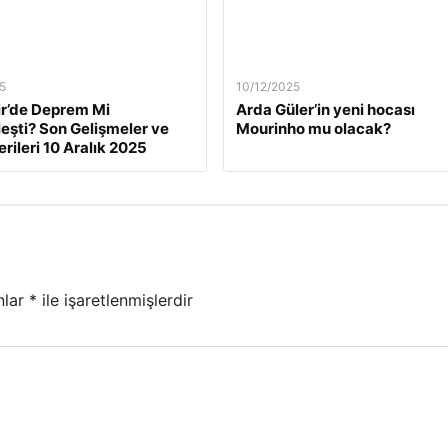
5
10/12/2025
ir’de Deprem Mi
Arda Güler’in yeni hocası
eşti? Son Gelişmeler ve
Mourinho mu olacak?
rileri 10 Aralık 2025
nlar
*
ile işaretlenmişlerdir