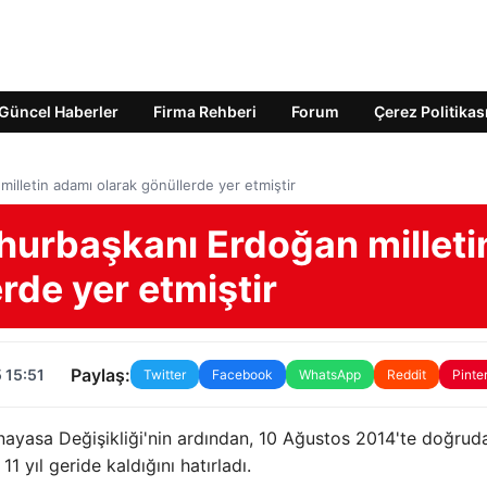
Güncel Haberler
Firma Rehberi
Forum
Çerez Politikas
lletin adamı olarak gönüllerde yer etmiştir
urbaşkanı Erdoğan milleti
rde yer etmiştir
Paylaş:
 15:51
Twitter
Facebook
WhatsApp
Reddit
Pinte
ayasa Değişikliği'nin ardından, 10 Ağustos 2014'te doğrud
1 yıl geride kaldığını hatırladı.