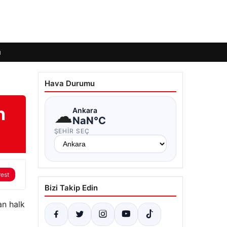
ı
Hava Durumu
n
☁
Ankara
NaN°C
ŞEHIR SEÇ
rest
Bizi Takip Edin
an halk