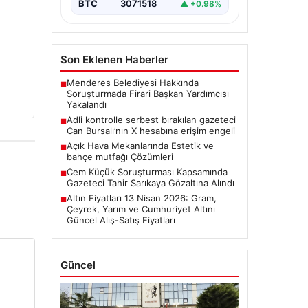
BTC
3071518
▲ +0.98%
Son Eklenen Haberler
Menderes Belediyesi Hakkında
■
Soruşturmada Firari Başkan Yardımcısı
Yakalandı
Adli kontrolle serbest bırakılan gazeteci
■
Can Bursalı’nın X hesabına erişim engeli
Açık Hava Mekanlarında Estetik ve
■
bahçe mutfağı Çözümleri
Cem Küçük Soruşturması Kapsamında
■
Gazeteci Tahir Sarıkaya Gözaltına Alındı
Altın Fiyatları 13 Nisan 2026: Gram,
■
Çeyrek, Yarım ve Cumhuriyet Altını
Güncel Alış-Satış Fiyatları
Güncel