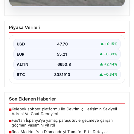
07.08.2026
Fas’tan İspanya’ya yamaç paraşütüyle
Piyasa Verileri
geçmeye çalışan göçmen yaşamını
yitirdi
USD
47.70
▲ +0.15%
EUR
55.21
▲ +0.33%
ALTIN
6650.8
▲ +2.44%
BTC
3081910
▲ +0.34%
Son Eklenen Haberler
Kelebek sohbet platformu İle Çevrim içi İletişimin Seviyeli
■
Adresi Ve Chat Deneyimi
Fas’tan İspanya’ya yamaç paraşütüyle geçmeye çalışan
■
göçmen yaşamını yitirdi
Real Madrid, Yan Diomande’yi Transfer Etti: Detaylar
■