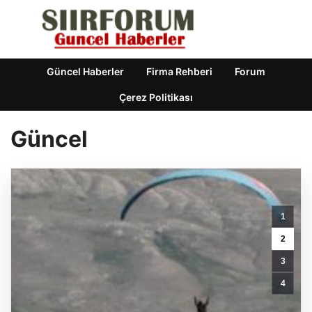
Güncel Haberler
Firma Rehberi
Forum
Çerez Politikası
Güncel
Balıkesir’de
Deprem
Mi
Gerçekleşti?
1
Son
Gelişmeler
2
ve
3
AFAD
Verileri
4
10
Aralık