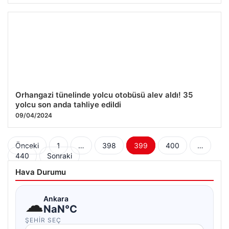
Orhangazi tünelinde yolcu otobüsü alev aldı! 35
yolcu son anda tahliye edildi
09/04/2024
Yazı
Önceki
1
…
398
399
400
…
440
Sonraki
sayfalaması
Hava Durumu
☁
Ankara
NaN°C
ŞEHIR SEÇ