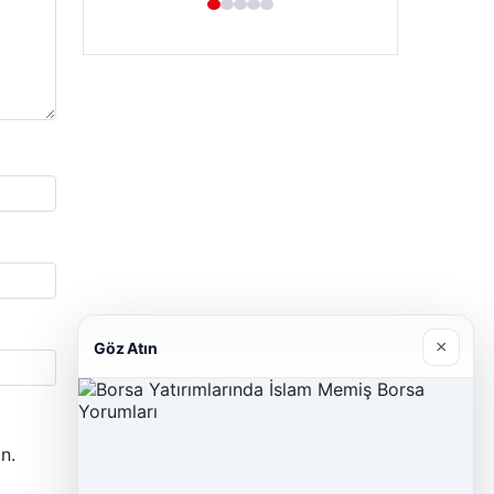
×
Göz Atın
n.