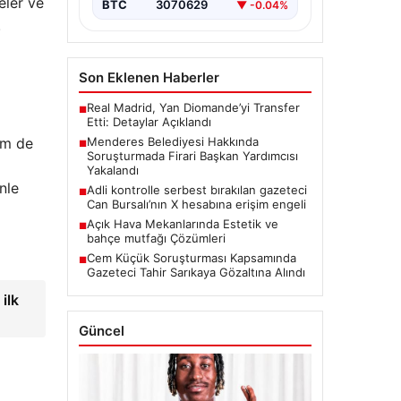
eler ve
BTC
3070629
▼ -0.04%
.
Son Eklenen Haberler
Real Madrid, Yan Diomande’yi Transfer
■
Etti: Detaylar Açıklandı
em de
Menderes Belediyesi Hakkında
■
Soruşturmada Firari Başkan Yardımcısı
Yakalandı
nle
Adli kontrolle serbest bırakılan gazeteci
■
Can Bursalı’nın X hesabına erişim engeli
Açık Hava Mekanlarında Estetik ve
■
bahçe mutfağı Çözümleri
Cem Küçük Soruşturması Kapsamında
■
Gazeteci Tahir Sarıkaya Gözaltına Alındı
ilk
Güncel