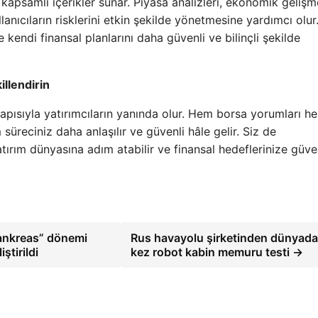
 kapsamlı içerikler sunar. Piyasa analizleri, ekonomik gelişm
llanıcıların risklerini etkin şekilde yönetmesine yardımcı olur
 kendi finansal planlarını daha güvenli ve bilinçli şekilde
illendirin
apısıyla yatırımcıların yanında olur. Hem borsa yorumları h
süreciniz daha anlaşılır ve güvenli hâle gelir. Siz de
yatırım dünyasına adım atabilir ve finansal hedeflerinize güve
ankreas” dönemi
Rus havayolu şirketinden dünyada 
ştirildi
kez robot kabin memuru testi →