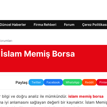
Güncel Haberler
Firma Rehberi
Forum
Çerez Politikas
Yorumları
a İslam Memiş Borsa
Paylaş:
Twitter
Facebook
WhatsApp
Reddit
Pinte
ir bilgi ve doğru analiz ile mümkündür.
islam memiş borsa
aha iyi anlamasını sağlayan değerli bir kaynaktır. İslam Memiş