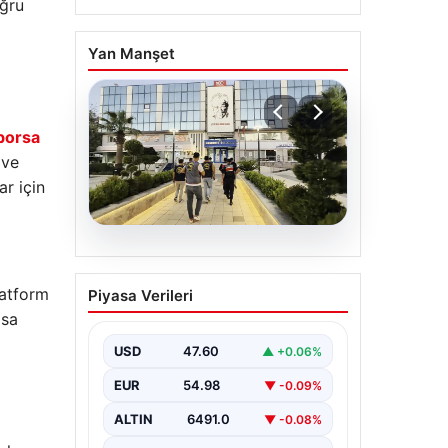
oğru
Yan Manşet
borsa
 ve
ar için
05.08.2026
Menderes Belediyesi
latform
Piyasa Verileri
Hakkında Soruşturmada
asa
Firari Başkan Yardımcısı
Yakalandı
USD
47.60
▲ +0.06%
İzmir’de Menderes Belediyesi’ne
EUR
54.98
▼ -0.09%
yönelik gerçekleştirilen kapsamlı
soruşturma kapsamında firari
ALTIN
6491.0
▼ -0.08%
olarak aranan Belediye Başkan
Yardımcısı…