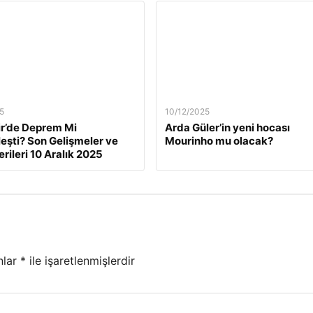
5
10/12/2025
ir’de Deprem Mi
Arda Güler’in yeni hocası
eşti? Son Gelişmeler ve
Mourinho mu olacak?
rileri 10 Aralık 2025
nlar
*
ile işaretlenmişlerdir