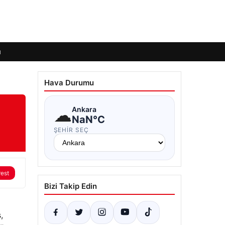
ı
Hava Durumu
☁
Ankara
NaN°C
ŞEHIR SEÇ
rest
Bizi Takip Edin
,