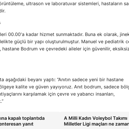
görüntüleme, ultrason ve laboratuvar sistemleri, hastaların sa
ir.
s
celeri 00.00'a kadar hizmet sunmaktadır. Buna ek olarak, jinek
ilelikte güçlü bir yapı oluşturulmuştur. Manuel ve pediatrik c
 hastane Bodrum ve çevredeki aileler için güvenilir, eksiksi
 aşağıdaki beyanı yaptı: “Anıtın sadece yeni bir hastane
lgeye kalite ve güven yayıyoruz. Anıt bodrum, sadece böl
htiyaçlarını karşılamak için çevre ve yabancı insanları,
.”
na kapalı toplantıda
A Milli Kadın Voleybol Takımı
 enteresan yanıt
Milletler Ligi maçları ne zam