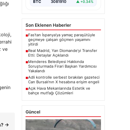
BTC
3081910
▲ +0.34%
ğlığı
Son Eklenen Haberler
oloji,
Fas’tan İspanya’ya yamaç paraşütüyle
■
geçmeye çalışan göçmen yaşamını
errahi
yitirdi
z ve
Real Madrid, Yan Diomande’yi Transfer
■
Etti: Detaylar Açıklandı
Menderes Belediyesi Hakkında
■
Soruşturmada Firari Başkan Yardımcısı
Yakalandı
Adli kontrolle serbest bırakılan gazeteci
■
Can Bursalı’nın X hesabına erişim engeli
genin
Açık Hava Mekanlarında Estetik ve
■
bahçe mutfağı Çözümleri
Güncel
an? →