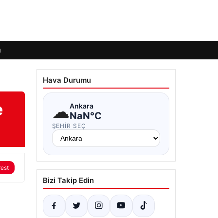
ı
Hava Durumu
e
☁
Ankara
NaN°C
ŞEHIR SEÇ
rest
Bizi Takip Edin