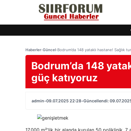
Haberler
›
Güncel
›
Bodrum’da 148 yataklı hastane! Sağlık tu
Bodrum’da 148 yatakl
güç katıyoruz
admin
•
09.07.2025 22:28
•
Güncellendi: 09.07.202
17.000 m²'lik bir alanda kurulan 50 poliklinik, 7