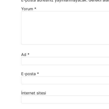
E-posta adresiniz yayınlanmayacak.
Gerekli ala
Yorum
*
Ad
*
E-posta
*
İnternet sitesi