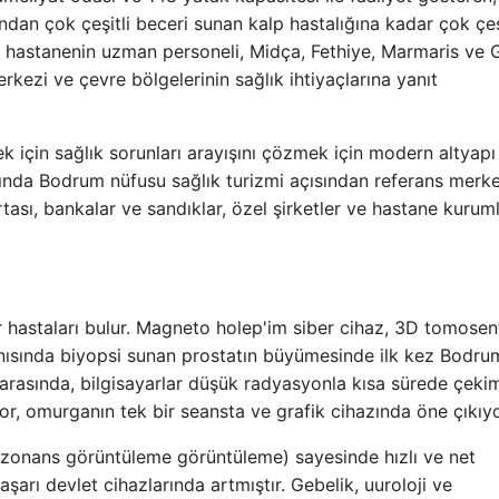
ından çok çeşitli beceri sunan kalp hastalığına kadar çok çeş
ve hastanenin uzman personeli, Midça, Fethiye, Marmaris ve
rkezi ve çevre bölgelerinin sağlık ihtiyaçlarına yanıt
ek için sağlık sorunları arayışını çözmek için modern altyapı
ında Bodrum nüfusu sağlık turizmi açısından referans merke
ası, bankalar ve sandıklar, özel şirketler ve hastane kurumla
er hastaları bulur. Magneto holep'im siber cihaz, 3D tomose
ısında biyopsi sunan prostatın büyümesinde ilk kez Bodru
er arasında, bilgisayarlar düşük radyasyonla kısa sürede çeki
or, omurganın tek bir seansta ve grafik cihazında öne çıkıyo
rezonans görüntüleme görüntüleme) sayesinde hızlı ve net
arı devlet cihazlarında artmıştır. Gebelik, uuroloji ve