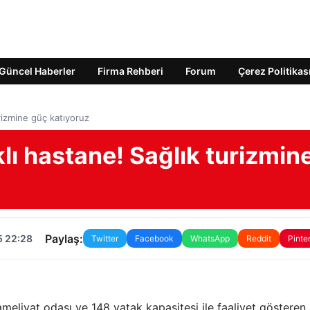
Güncel Haberler
Firma Rehberi
Forum
Çerez Politikas
rizmine güç katıyoruz
ı hastane! Sağlık turizmin
Paylaş:
5 22:28
Twitter
Facebook
WhatsApp
Reddit
Pinte
 ameliyat odası ve 148 yatak kapasitesi ile faaliyet gösteren,