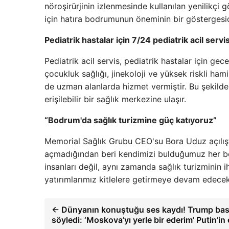
nöroşirürjinin izlenmesinde kullanılan yenilikçi 
için hatıra bodrumunun öneminin bir göstergesid
Pediatrik hastalar için 7/24 pediatrik acil servi
Pediatrik acil servis, pediatrik hastalar için ge
çocukluk sağlığı, jinekoloji ve yüksek riskli ham
de uzman alanlarda hizmet vermiştir. Bu şekilde,
erişilebilir bir sağlık merkezine ulaşır.
“Bodrum'da sağlık turizmine güç katıyoruz”
Memorial Sağlık Grubu CEO'su Bora Uduz açılışta
açmadığından beri kendimizi bulduğumuz her bö
insanları değil, aynı zamanda sağlık turizminin i
yatırımlarımız kitlelere getirmeye devam edecek
← Dünyanın konuştuğu ses kaydı! Trump bası
söyledi: ‘Moskova’yı yerle bir ederim’ Putin’in