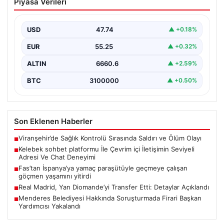
Piyasa Verileri
İletişimin Seviyeli Adresi Ve Chat
Deneyimi
USD
47.74
▲ +0.18%
Dijital ortamında insanların güvenli bir tarzda bağlantı
oluşturması kritik bir hassasiyet ifade etmektedir.
EUR
55.25
▲ +0.32%
Halen…
ALTIN
6660.6
▲ +2.59%
BTC
3100000
▲ +0.50%
Son Eklenen Haberler
Viranşehir’de Sağlık Kontrolü Sırasında Saldırı ve Ölüm Olayı
■
Kelebek sohbet platformu İle Çevrim içi İletişimin Seviyeli
■
Adresi Ve Chat Deneyimi
Fas’tan İspanya’ya yamaç paraşütüyle geçmeye çalışan
■
göçmen yaşamını yitirdi
Real Madrid, Yan Diomande’yi Transfer Etti: Detaylar Açıklandı
■
Menderes Belediyesi Hakkında Soruşturmada Firari Başkan
■
Yardımcısı Yakalandı