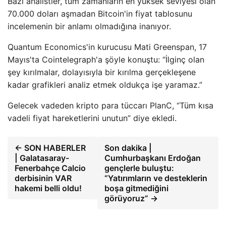
Bazı analistler, tüm zamanların en yüksek seviyesi olan
70.000 doları aşmadan Bitcoin'in fiyat tablosunu
incelemenin bir anlamı olmadığına inanıyor.
Quantum Economics'in kurucusu Mati Greenspan, 17
Mayıs'ta Cointelegraph'a şöyle konuştu: “İlginç olan
şey kırılmalar, dolayısıyla bir kırılma gerçekleşene
kadar grafikleri analiz etmek oldukça işe yaramaz.”
Gelecek vadeden kripto para tüccarı PlanC, “Tüm kısa
vadeli fiyat hareketlerini unutun” diye ekledi.
← SON HABERLER
Son dakika |
| Galatasaray-
Cumhurbaşkanı Erdoğan
Fenerbahçe Calcio
gençlerle buluştu:
derbisinin VAR
“Yatırımların ve desteklerin
hakemi belli oldu!
boşa gitmediğini
görüyoruz” →