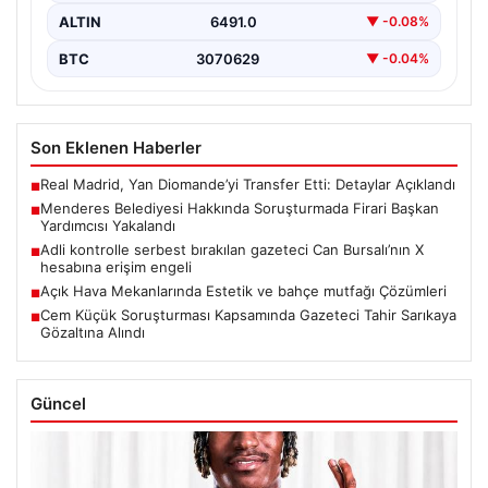
ALTIN
6491.0
▼ -0.08%
BTC
3070629
▼ -0.04%
Son Eklenen Haberler
Real Madrid, Yan Diomande’yi Transfer Etti: Detaylar Açıklandı
■
Menderes Belediyesi Hakkında Soruşturmada Firari Başkan
■
Yardımcısı Yakalandı
Adli kontrolle serbest bırakılan gazeteci Can Bursalı’nın X
■
hesabına erişim engeli
Açık Hava Mekanlarında Estetik ve bahçe mutfağı Çözümleri
■
Cem Küçük Soruşturması Kapsamında Gazeteci Tahir Sarıkaya
■
Gözaltına Alındı
Güncel