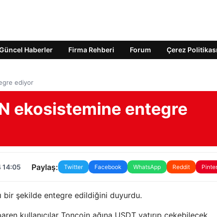
Güncel Haberler
Firma Rehberi
Forum
Çerez Politikas
egre ediyor
N ekosistemine entegre
Paylaş:
 14:05
Twitter
Facebook
WhatsApp
Reddit
Pinte
 bir şekilde entegre edildiğini duyurdu.
baren kullanıcılar Toncoin ağına USDT yatırıp çekebilecek.