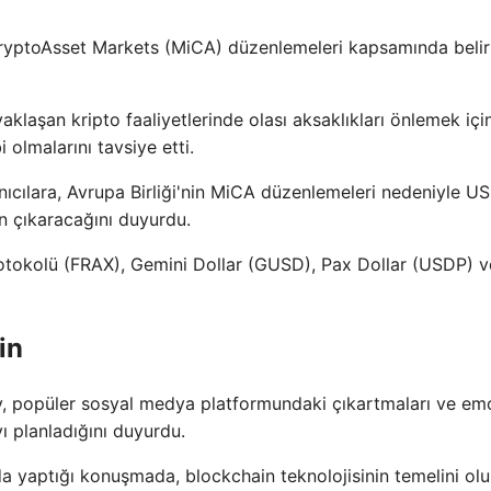
i CryptoAsset Markets (MiCA) düzenlemeleri kapsamında belirl
laşan kripto faaliyetlerinde olası aksaklıkları önlemek içi
i olmalarını tavsiye etti.
nıcılara, Avrupa Birliği'nin MiCA düzenlemeleri nedeniyle U
n çıkaracağını duyurdu.
Protokolü (FRAX), Gemini Dollar (GUSD), Pax Dollar (USDP) v
in
 popüler sosyal medya platformundaki çıkartmaları ve emoj
ı planladığını duyurdu.
 yaptığı konuşmada, blockchain teknolojisinin temelini olu