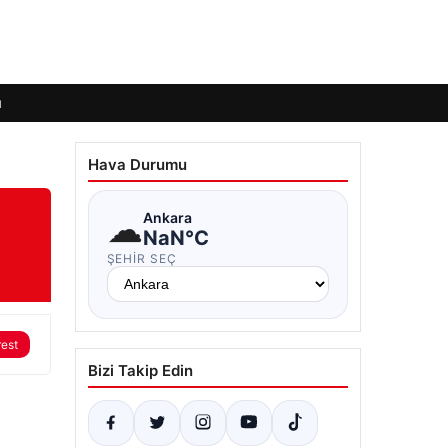
ı
Hava Durumu
☁
Ankara
NaN°C
ŞEHIR SEÇ
rest
Bizi Takip Edin