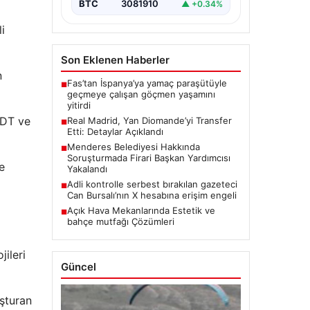
BTC
3081910
▲ +0.34%
i
Son Eklenen Haberler
n
Fas’tan İspanya’ya yamaç paraşütüyle
■
geçmeye çalışan göçmen yaşamını
yitirdi
SDT ve
Real Madrid, Yan Diomande’yi Transfer
■
Etti: Detaylar Açıklandı
Menderes Belediyesi Hakkında
■
Soruşturmada Firari Başkan Yardımcısı
e
Yakalandı
Adli kontrolle serbest bırakılan gazeteci
■
Can Bursalı’nın X hesabına erişim engeli
Açık Hava Mekanlarında Estetik ve
■
bahçe mutfağı Çözümleri
ileri
Güncel
şturan