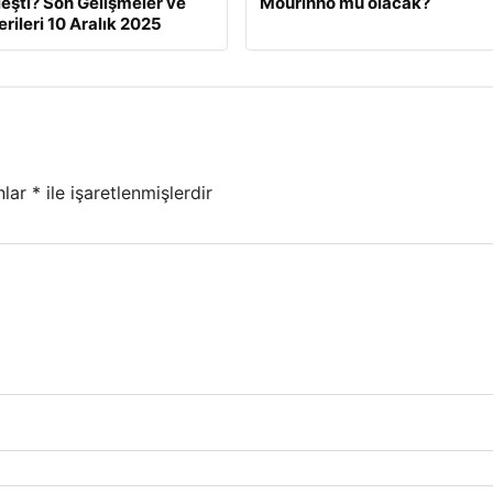
eşti? Son Gelişmeler ve
Mourinho mu olacak?
rileri 10 Aralık 2025
nlar
*
ile işaretlenmişlerdir