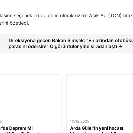
laşımı seçenekleri de dahil olmak üzere Açık Ağ (TON) blok
rini özetledi.
Direksiyona geçen Bakan Şimşek: “En azından otobüs
parasını ödersin!” O görüntüler yine sıradanlaştı →
5
10/12/2025
ir’de Deprem Mi
Arda Güler’in yeni hocası