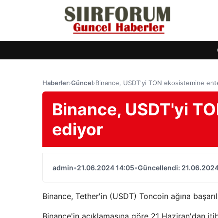
Haberler
›
Güncel
›
Binance, USDT'yi TON ekosistemine ent
Binance, USDT'yi TO
ediyor
admin
•
21.06.2024 14:05
•
Güncellendi: 21.06.2024
Binance, Tether'in (USDT) Toncoin ağına başarılı
Binance'in açıklamasına göre 21 Haziran'dan iti