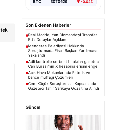
BTC
3070629
▼ -0.04%
Son Eklenen Haberler
 tek
Real Madrid, Yan Diomande’yi Transfer
■
Etti: Detaylar Açıklandı
Menderes Belediyesi Hakkında
■
Soruşturmada Firari Başkan Yardımcısı
Yakalandı
Adli kontrolle serbest bırakılan gazeteci
■
Can Bursalı’nın X hesabına erişim engeli
Açık Hava Mekanlarında Estetik ve
■
bahçe mutfağı Çözümleri
Cem Küçük Soruşturması Kapsamında
■
Gazeteci Tahir Sarıkaya Gözaltına Alındı
Güncel