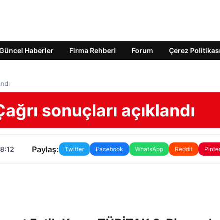
Güncel Haberler
Firma Rehberi
Forum
Çerez Politikas
andı
Çağrı sonuçları açıklandı
Paylaş:
18:12
Twitter
Facebook
WhatsApp
Reddit
Pinte