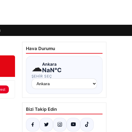
ı
Hava Durumu
☁
Ankara
NaN°C
ŞEHIR SEÇ
rest
Bizi Takip Edin