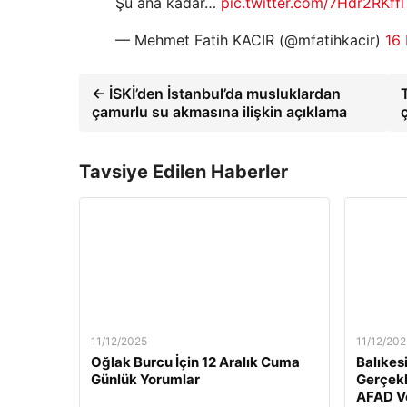
Şu ana kadar…
pic.twitter.com/7Hdr2RKffl
— Mehmet Fatih KACIR (@mfatihkacir)
16
← İSKİ’den İstanbul’da musluklardan
çamurlu su akmasına ilişkin açıklama
Tavsiye Edilen Haberler
11/12/2025
11/12/202
Oğlak Burcu İçin 12 Aralık Cuma
Balıkes
Günlük Yorumlar
Gerçekl
AFAD Ve