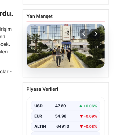
rdu.
Yan Manşet
irişim
ndı.
ecek.
leri
clari-
05.08.2026
Menderes Belediyesi
Piyasa Verileri
Hakkında Soruşturmada
Firari Başkan Yardımcısı
Yakalandı
USD
47.60
▲ +0.06%
İzmir’de Menderes Belediyesi’ne
EUR
54.98
▼ -0.09%
yönelik gerçekleştirilen kapsamlı
soruşturma kapsamında firari
ALTIN
6491.0
▼ -0.08%
olarak aranan Belediye Başkan
Yardımcısı…