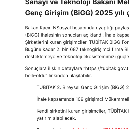
Sanayi ve Teknoloji Bakanı Meh
Genç Girişim (BiGG) 2025 yılı 
Bakan Kacır, NSosyal hesabından yaptığı paylaşı
(BiGG) ihalesinin sonuçları açıklandı. İhale k
Şirketlerini kuran girişimciler, TÜBİTAK BiGG Fo
Bugüne kadar 2. bin 687 teknogirişimci firma Bi
desteklemeye ve teknoloji ekosistemimizi güçl
Sonuçlara ilişkin detaylara “https://tubitak.gov.
belli-oldu” linkinden ulaşılabilir.
TÜBİTAK 2. Bireysel Genç Girişim (BiGG) 20
İhale kapsamında 109 girişimci Mükemmeli
Kendi şirketini kuran girişimciler, TÜBİTA
yatırım alabilecek.