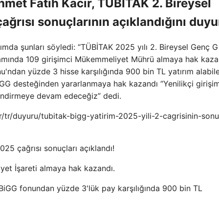
met Fatih Kacır, TÜBİTAK 2. Bireysel
çağrısı sonuçlarının açıklandığını duyu
mda şunları söyledi: “TÜBİTAK 2025 yılı 2. Bireysel Genç G
apsamında 109 girişimci Mükemmeliyet Mührü almaya hak kaza
nu'ndan yüzde 3 hisse karşılığında 900 bin TL yatırım alabil
GG desteğinden yararlanmaya hak kazandı “Yenilikçi girişim
endirmeye devam edeceğiz” dedi.
tr/tr/duyuru/tubitak-bigg-yatirim-2025-yili-2-cagrisinin-sonu
25 çağrısı sonuçları açıklandı!
yet İşareti almaya hak kazandı.
K BiGG fonundan yüzde 3'lük pay karşılığında 900 bin TL