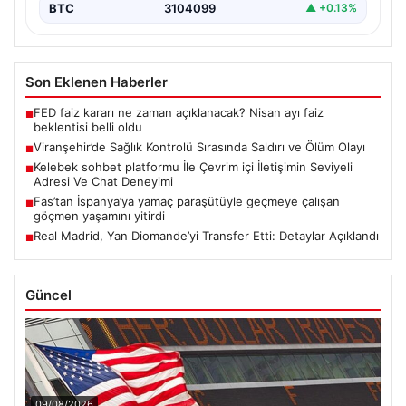
BTC
3104099
▲ +0.13%
Son Eklenen Haberler
FED faiz kararı ne zaman açıklanacak? Nisan ayı faiz
■
beklentisi belli oldu
Viranşehir’de Sağlık Kontrolü Sırasında Saldırı ve Ölüm Olayı
■
Kelebek sohbet platformu İle Çevrim içi İletişimin Seviyeli
■
Adresi Ve Chat Deneyimi
Fas’tan İspanya’ya yamaç paraşütüyle geçmeye çalışan
■
göçmen yaşamını yitirdi
Real Madrid, Yan Diomande’yi Transfer Etti: Detaylar Açıklandı
■
Güncel
09/08/2026