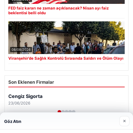
FED faiz kararı ne zaman açıklanacak? Nisan ayı faiz
beklentisi belli oldu
08/08/2026
Viranşehir’de Sağlık Kontrolü Sırasında Saldırı ve Ölüm Olayı
Son Eklenen Firmalar
×
Göz Atın
Web sitemizi nasıl kullandığınızı daha iyi anlayabilmek,
deneyiminizi kişiselleştirmek ve geliştirmek amacıyla çerezler