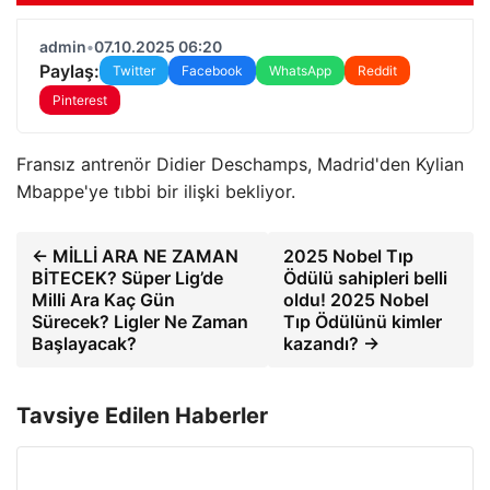
admin
•
07.10.2025 06:20
Paylaş:
Twitter
Facebook
WhatsApp
Reddit
Pinterest
Fransız antrenör Didier Deschamps, Madrid'den Kylian
Mbappe'ye tıbbi bir ilişki bekliyor.
← MİLLİ ARA NE ZAMAN
2025 Nobel Tıp
BİTECEK? Süper Lig’de
Ödülü sahipleri belli
Milli Ara Kaç Gün
oldu! 2025 Nobel
Sürecek? Ligler Ne Zaman
Tıp Ödülünü kimler
Başlayacak?
kazandı? →
Tavsiye Edilen Haberler