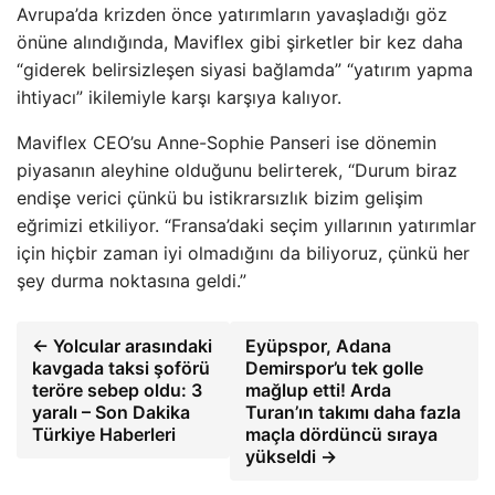
Avrupa’da krizden önce yatırımların yavaşladığı göz
önüne alındığında, Maviflex gibi şirketler bir kez daha
“giderek belirsizleşen siyasi bağlamda” “yatırım yapma
ihtiyacı” ikilemiyle karşı karşıya kalıyor.
Maviflex CEO’su Anne-Sophie Panseri ise dönemin
piyasanın aleyhine olduğunu belirterek, “Durum biraz
endişe verici çünkü bu istikrarsızlık bizim gelişim
eğrimizi etkiliyor. “Fransa’daki seçim yıllarının yatırımlar
için hiçbir zaman iyi olmadığını da biliyoruz, çünkü her
şey durma noktasına geldi.”
← Yolcular arasındaki
Eyüpspor, Adana
kavgada taksi şoförü
Demirspor’u tek golle
teröre sebep oldu: 3
mağlup etti! Arda
yaralı – Son Dakika
Turan’ın takımı daha fazla
Türkiye Haberleri
maçla dördüncü sıraya
yükseldi →