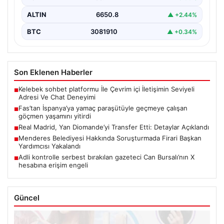
ALTIN
6650.8
▲ +2.44%
BTC
3081910
▲ +0.34%
Son Eklenen Haberler
Kelebek sohbet platformu İle Çevrim içi İletişimin Seviyeli
■
Adresi Ve Chat Deneyimi
Fas’tan İspanya’ya yamaç paraşütüyle geçmeye çalışan
■
göçmen yaşamını yitirdi
Real Madrid, Yan Diomande’yi Transfer Etti: Detaylar Açıklandı
■
Menderes Belediyesi Hakkında Soruşturmada Firari Başkan
■
Yardımcısı Yakalandı
Adli kontrolle serbest bırakılan gazeteci Can Bursalı’nın X
■
hesabına erişim engeli
Güncel