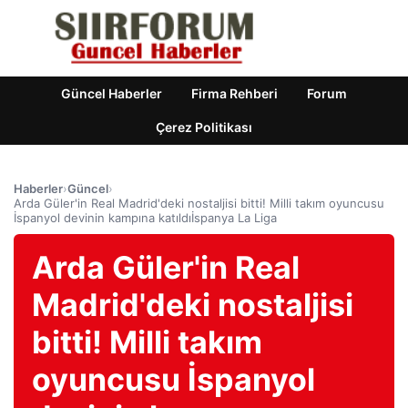
Güncel Haberler
Firma Rehberi
Forum
Çerez Politikası
Haberler
›
Güncel
›
Arda Güler'in Real Madrid'deki nostaljisi bitti! Milli takım oyuncusu
İspanyol devinin kampına katıldıİspanya La Liga
Arda Güler'in Real
Madrid'deki nostaljisi
bitti! Milli takım
oyuncusu İspanyol