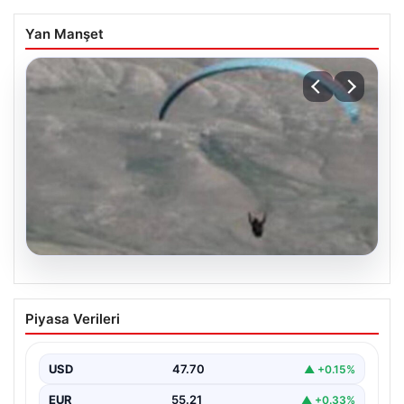
Yan Manşet
07.08.2026
Fas’tan İspanya’ya yamaç paraşütüyle
Piyasa Verileri
geçmeye çalışan göçmen yaşamını
yitirdi
USD
47.70
▲ +0.15%
EUR
55.21
▲ +0.33%