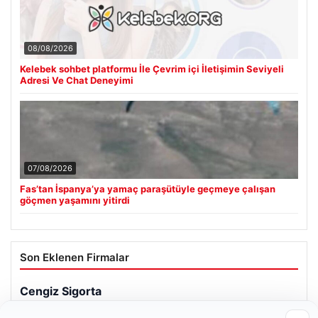
08/08/2026
Kelebek sohbet platformu İle Çevrim içi İletişimin Seviyeli
Adresi Ve Chat Deneyimi
07/08/2026
Fas’tan İspanya’ya yamaç paraşütüyle geçmeye çalışan
göçmen yaşamını yitirdi
Son Eklenen Firmalar