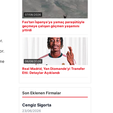
07/08/2026
Fas’tan İspanya’ya yamaç paraşütüyle
geçmeye çalışan göçmen yaşamını
yitirdi
r.
or.
rme
06/08/2026
Real Madrid, Yan Diomande’yi Transfer
Etti: Detaylar Açıklandı
Son Eklenen Firmalar