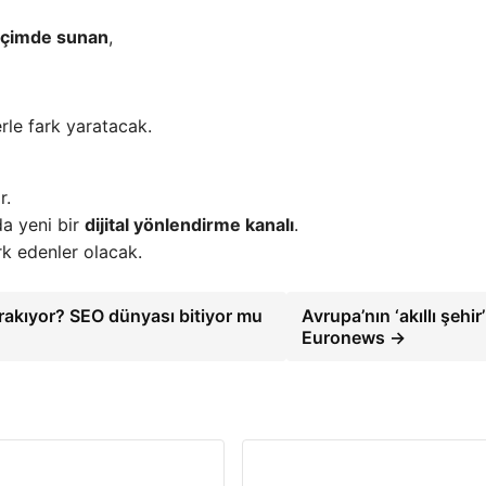
biçimde sunan
,
erle fark yaratacak.
r.
da yeni bir
dijital yönlendirme kanalı
.
k edenler olacak.
bırakıyor? SEO dünyası bitiyor mu
Avrupa’nın ‘akıllı şehir’l
Euronews →