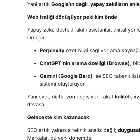
Yani artık
Google’ın değil
,
yapay zekâların anl
Web trafiği dönüşüyor peki kim önde
Yapay zekâ destekli akıllı asistanlar, dijital yön
Örneğin:
Perplexity
özet bilgi sağlıyor ama kaynağa
ChatGPT’nin arama özelliği (Browse)
, bi
Gemini (Google Bard)
ise SEO tabanlı list
sistemi oluşturuyor.
Yani evet, dijital yön değişiyor; fakat
kaliteli
,
öz
devasa.
Gelecekte kim kazanacak
SEO artık yalnızca teknik analiz değil;
duygusal
Markalar, bu yeni dönemde: