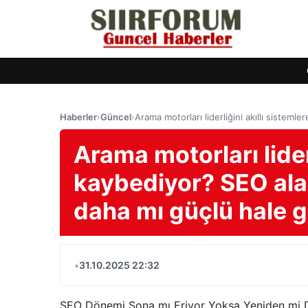
Haberler
›
Güncel
›
Arama motorları liderliğini akıllı sisteml
Arama motorları liderl
kaybediyor? SEO alan
daha mı güçlü hale g
•
31.10.2025 22:32
SEO Dönemi Sona mı Eriyor Yoksa Yeniden mi