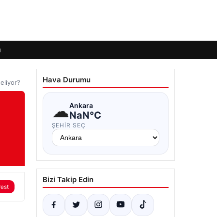
ı
Hava Durumu
geliyor?
☁
Ankara
NaN°C
ŞEHIR SEÇ
Bizi Takip Edin
rest