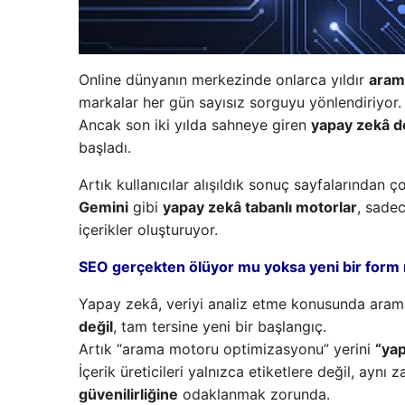
Online dünyanın merkezinde onlarca yıldır
aram
markalar her gün sayısız sorguyu yönlendiriyor.
Ancak son iki yılda sahneye giren
yapay zekâ de
başladı.
Artık kullanıcılar alışıldık sonuç sayfalarından ç
Gemini
gibi
yapay zekâ tabanlı motorlar
, sadec
içerikler oluşturuyor.
SEO gerçekten ölüyor mu yoksa yeni bir form 
Yapay zekâ, veriyi analiz etme konusunda arama
değil
, tam tersine yeni bir başlangıç.
Artık “arama motoru optimizasyonu” yerini
“ya
İçerik üreticileri yalnızca etiketlere değil, ayn
güvenilirliğine
odaklanmak zorunda.