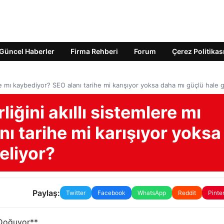
Güncel Haberler
Firma Rehberi
Forum
Çerez Politikas
ere mı kaybediyor? SEO alanı tarihe mi karışıyor yoksa daha mı güçlü hale 
iğini akıllı sistemlere mı
ı tarihe mi karışıyor yoksa
eliyor?
Paylaş:
Twitter
Facebook
WhatsApp
Reddit
Pinte
 Doğuyor**