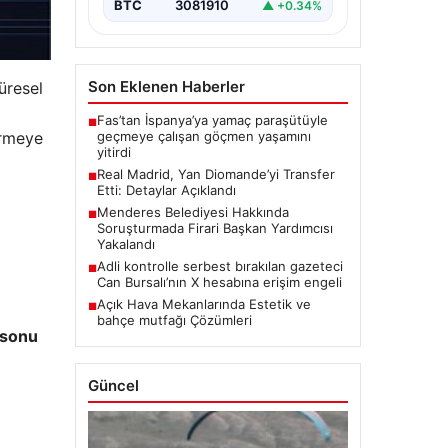
BTC
3081910
▲ +0.34%
Son Eklenen Haberler
üresel
Fas’tan İspanya’ya yamaç paraşütüyle
■
geçmeye çalışan göçmen yaşamını
irmeye
yitirdi
Real Madrid, Yan Diomande’yi Transfer
■
Etti: Detaylar Açıklandı
Menderes Belediyesi Hakkında
■
Soruşturmada Firari Başkan Yardımcısı
Yakalandı
Adli kontrolle serbest bırakılan gazeteci
■
Can Bursalı’nın X hesabına erişim engeli
Açık Hava Mekanlarında Estetik ve
■
bahçe mutfağı Çözümleri
 sonu
Güncel