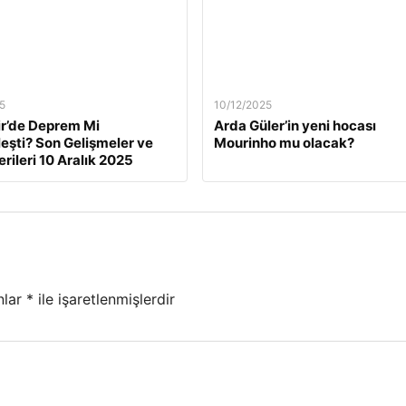
5
10/12/2025
ir’de Deprem Mi
Arda Güler’in yeni hocası
eşti? Son Gelişmeler ve
Mourinho mu olacak?
rileri 10 Aralık 2025
nlar
*
ile işaretlenmişlerdir