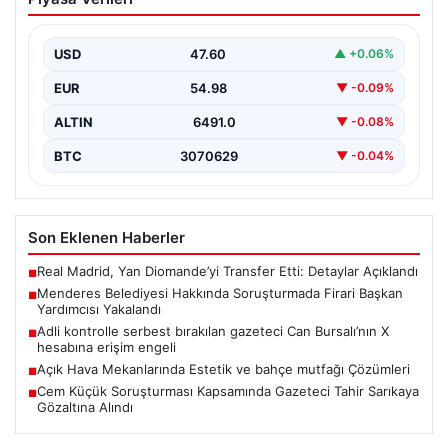
Soruşturmada Firari Başkan Yardımcısı
Yakalandı
USD
47.60
▲ +0.06%
İzmir’de Menderes Belediyesi’ne yönelik
gerçekleştirilen kapsamlı soruşturma kapsamında firari
EUR
54.98
▼ -0.09%
olarak aranan Belediye Başkan Yardımcısı…
ALTIN
6491.0
▼ -0.08%
BTC
3070629
▼ -0.04%
Son Eklenen Haberler
Real Madrid, Yan Diomande’yi Transfer Etti: Detaylar Açıklandı
■
Menderes Belediyesi Hakkında Soruşturmada Firari Başkan
■
Yardımcısı Yakalandı
Adli kontrolle serbest bırakılan gazeteci Can Bursalı’nın X
■
hesabına erişim engeli
Açık Hava Mekanlarında Estetik ve bahçe mutfağı Çözümleri
■
Cem Küçük Soruşturması Kapsamında Gazeteci Tahir Sarıkaya
■
Gözaltına Alındı