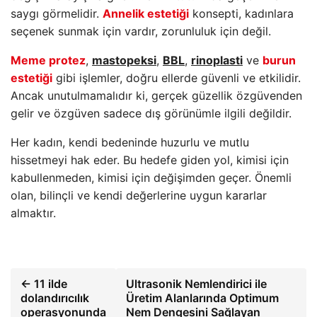
saygı görmelidir.
Annelik estetiği
konsepti, kadınlara
seçenek sunmak için vardır, zorunluluk için değil.
Meme protez
,
mastopeksi
,
BBL
,
rinoplasti
ve
burun
estetiği
gibi işlemler, doğru ellerde güvenli ve etkilidir.
Ancak unutulmamalıdır ki, gerçek güzellik özgüvenden
gelir ve özgüven sadece dış görünümle ilgili değildir.
Her kadın, kendi bedeninde huzurlu ve mutlu
hissetmeyi hak eder. Bu hedefe giden yol, kimisi için
kabullenmeden, kimisi için değişimden geçer. Önemli
olan, bilinçli ve kendi değerlerine uygun kararlar
almaktır.
← 11 ilde
Ultrasonik Nemlendirici ile
dolandırıcılık
Üretim Alanlarında Optimum
operasyonunda
Nem Dengesini Sağlayan