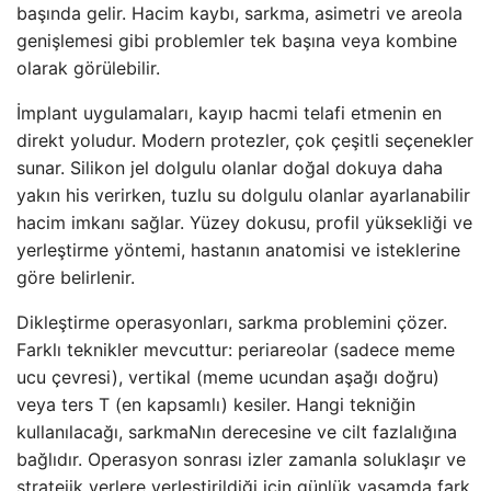
başında gelir. Hacim kaybı, sarkma, asimetri ve areola
genişlemesi gibi problemler tek başına veya kombine
olarak görülebilir.
İmplant uygulamaları, kayıp hacmi telafi etmenin en
direkt yoludur. Modern protezler, çok çeşitli seçenekler
sunar. Silikon jel dolgulu olanlar doğal dokuya daha
yakın his verirken, tuzlu su dolgulu olanlar ayarlanabilir
hacim imkanı sağlar. Yüzey dokusu, profil yüksekliği ve
yerleştirme yöntemi, hastanın anatomisi ve isteklerine
göre belirlenir.
Dikleştirme operasyonları, sarkma problemini çözer.
Farklı teknikler mevcuttur: periareolar (sadece meme
ucu çevresi), vertikal (meme ucundan aşağı doğru)
veya ters T (en kapsamlı) kesiler. Hangi tekniğin
kullanılacağı, sarkmaNın derecesine ve cilt fazlalığına
bağlıdır. Operasyon sonrası izler zamanla soluklaşır ve
stratejik yerlere yerleştirildiği için günlük yaşamda fark