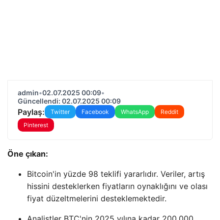
admin
•
02.07.2025 00:09
•
Güncellendi: 02.07.2025 00:09
Paylaş:
Twitter
Facebook
WhatsApp
Reddit
Pinterest
Öne çıkan:
Bitcoin'in yüzde 98 teklifi yararlıdır. Veriler, artış
hissini desteklerken fiyatların oynaklığını ve olası
fiyat düzeltmelerini desteklemektedir.
Analistler BTC'nin 2025 yılına kadar 200.000