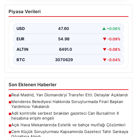
Menderes Belediyesi Hakkında
Piyasa Verileri
Soruşturmada Firari Başkan Yardımcısı
Yakalandı
USD
47.60
▲ +0.06%
İzmir’de Menderes Belediyesi’ne yönelik
gerçekleştirilen kapsamlı soruşturma kapsamında firari
EUR
54.98
▼ -0.09%
olarak aranan Belediye Başkan Yardımcısı…
ALTIN
6491.0
▼ -0.08%
BTC
3070629
▼ -0.04%
Son Eklenen Haberler
Real Madrid, Yan Diomande’yi Transfer Etti: Detaylar Açıklandı
■
Menderes Belediyesi Hakkında Soruşturmada Firari Başkan
■
Yardımcısı Yakalandı
Adli kontrolle serbest bırakılan gazeteci Can Bursalı’nın X
■
hesabına erişim engeli
Açık Hava Mekanlarında Estetik ve bahçe mutfağı Çözümleri
■
Cem Küçük Soruşturması Kapsamında Gazeteci Tahir Sarıkaya
■
Gözaltına Alındı