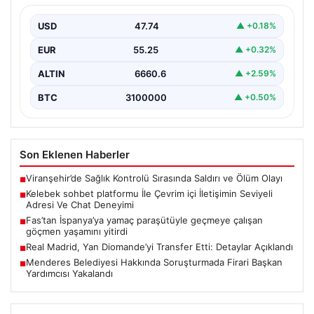
Deneyimi
USD
47.74
▲ +0.18%
Dijital ortamında insanların güvenli bir tarzda bağlantı
oluşturması kritik bir hassasiyet ifade etmektedir.
EUR
55.25
▲ +0.32%
Halen…
ALTIN
6660.6
▲ +2.59%
BTC
3100000
▲ +0.50%
Son Eklenen Haberler
Viranşehir’de Sağlık Kontrolü Sırasında Saldırı ve Ölüm Olayı
■
Kelebek sohbet platformu İle Çevrim içi İletişimin Seviyeli
■
Adresi Ve Chat Deneyimi
Fas’tan İspanya’ya yamaç paraşütüyle geçmeye çalışan
■
göçmen yaşamını yitirdi
Real Madrid, Yan Diomande’yi Transfer Etti: Detaylar Açıklandı
■
Menderes Belediyesi Hakkında Soruşturmada Firari Başkan
■
Yardımcısı Yakalandı