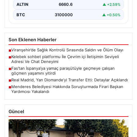
ALTIN
6660.6
▲ +2.59%
BTC
3100000
▲ +0.50%
Son Eklenen Haberler
Viranşehir’de Sağlık Kontrolü Sırasında Saldırı ve Ölüm Olayı
■
Kelebek sohbet platformu İle Çevrim içi İletişimin Seviyeli
■
Adresi Ve Chat Deneyimi
Fas’tan İspanya’ya yamaç paraşütüyle geçmeye çalışan
■
göçmen yaşamını yitirdi
Real Madrid, Yan Diomande’yi Transfer Etti: Detaylar Açıklandı
■
Menderes Belediyesi Hakkında Soruşturmada Firari Başkan
■
Yardımcısı Yakalandı
Güncel