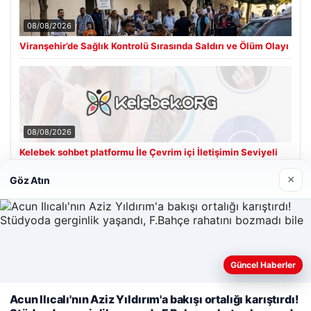
08/08/2026
Viranşehir’de Sağlık Kontrolü Sırasında Saldırı ve Ölüm Olayı
08/08/2026
Kelebek sohbet platformu İle Çevrim içi İletişimin Seviyeli
Adresi Ve Chat Deneyimi
×
Göz Atın
Son Eklenen Firmalar
Güncel Haberler
Web sitemizi nasıl kullandığınızı daha iyi anlayabilmek,
Acun Ilıcalı'nın Aziz Yıldırım'a bakışı ortalığı karıştırdı!
deneyiminizi kişiselleştirmek ve geliştirmek amacıyla çerezler