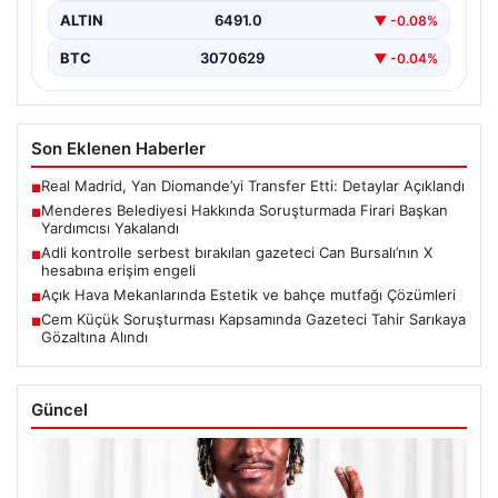
ALTIN
6491.0
▼ -0.08%
BTC
3070629
▼ -0.04%
Son Eklenen Haberler
Real Madrid, Yan Diomande’yi Transfer Etti: Detaylar Açıklandı
■
Menderes Belediyesi Hakkında Soruşturmada Firari Başkan
■
Yardımcısı Yakalandı
Adli kontrolle serbest bırakılan gazeteci Can Bursalı’nın X
■
hesabına erişim engeli
Açık Hava Mekanlarında Estetik ve bahçe mutfağı Çözümleri
■
Cem Küçük Soruşturması Kapsamında Gazeteci Tahir Sarıkaya
■
Gözaltına Alındı
Güncel