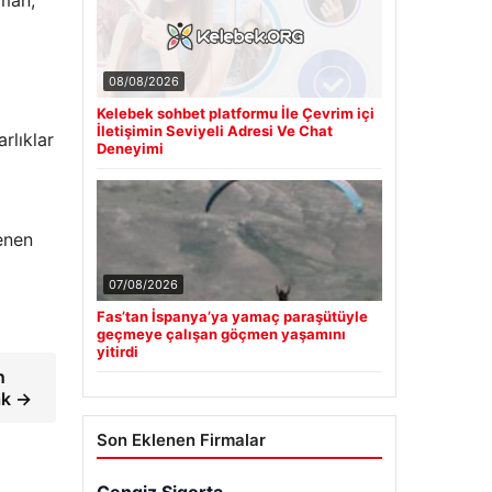
08/08/2026
Kelebek sohbet platformu İle Çevrim içi
İletişimin Seviyeli Adresi Ve Chat
rlıklar
Deneyimi
lenen
07/08/2026
Fas’tan İspanya’ya yamaç paraşütüyle
geçmeye çalışan göçmen yaşamını
yitirdi
n
ak →
Son Eklenen Firmalar