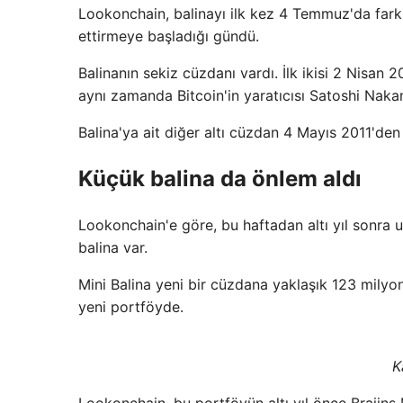
Lookonchain, balinayı ilk kez 4 Temmuz'da fark ett
ettirmeye başladığı gündü.
Balinanın sekiz cüzdanı vardı. İlk ikisi 2 Nisan 2
aynı zamanda Bitcoin'in yaratıcısı Satoshi Nak
Balina'ya ait diğer altı cüzdan 4 Mayıs 2011'den 
Küçük balina da önlem aldı
Lookonchain'e göre, bu haftadan altı yıl sonra 
balina var.
Mini Balina yeni bir cüzdana yaklaşık 123 milyon
yeni portföyde.
K
Lookonchain, bu portföyün altı yıl önce Braiins 