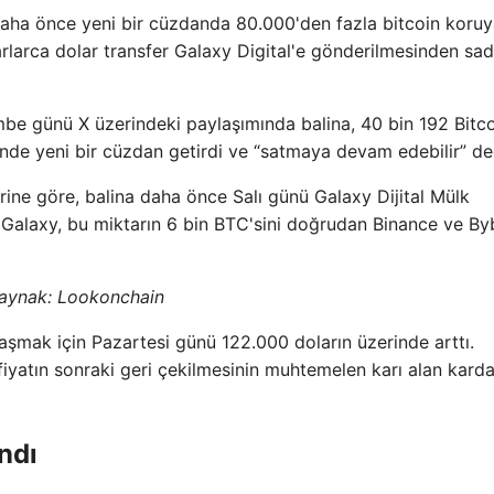
 daha önce yeni bir cüzdanda 80.000'den fazla bitcoin koru
ilyarlarca dolar transfer Galaxy Digital'e gönderilmesinden sa
be günü X üzerindeki paylaşımında balina, 40 bin 192 Bitc
inde yeni bir cüzdan getirdi ve “satmaya devam edebilir” de
rine göre, balina daha önce Salı günü Galaxy Dijital Mülk
 Galaxy, bu miktarın 6 bin BTC'sini doğrudan Binance ve Byb
aynak:
Lookonchain
aşmak için Pazartesi günü 122.000 doların üzerinde arttı.
fiyatın sonraki geri çekilmesinin muhtemelen karı alan kard
ndı