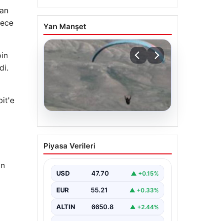
yan
dece
Yan Manşet
oin
di.
it'e
07.08.2026
Fas’tan İspanya’ya
Piyasa Verileri
yamaç paraşütüyle
geçmeye çalışan
an
göçmen yaşamını yitirdi
USD
47.70
▲ +0.15%
EUR
55.21
▲ +0.33%
ALTIN
6650.8
▲ +2.44%