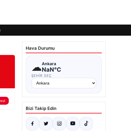
ı
Hava Durumu
☁
Ankara
NaN°C
ŞEHIR SEÇ
rest
Bizi Takip Edin