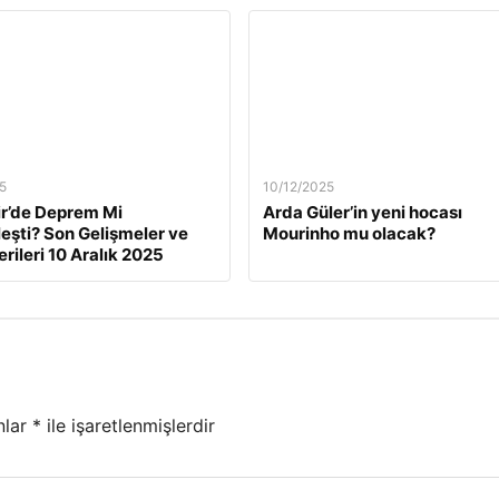
5
10/12/2025
ir’de Deprem Mi
Arda Güler’in yeni hocası
eşti? Son Gelişmeler ve
Mourinho mu olacak?
rileri 10 Aralık 2025
nlar
*
ile işaretlenmişlerdir