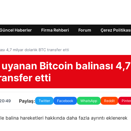
Güncel Haberler
Firma Rehberi
Forum
Çerez Politikas
sı 4,7 milyar dolarlık BTC transfer etti
 uyanan Bitcoin balinası 4,7
ransfer etti
Paylaş:
 20:49
Twitter
Facebook
WhatsApp
Reddit
Pinte
lina hareketleri hakkında daha fazla ayrıntı eklenerek