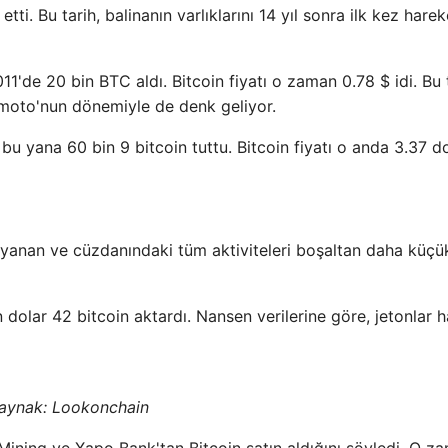
i. Bu tarih, balinanın varlıklarını 14 yıl sonra ilk kez harek
011'de 20 bin BTC aldı. Bitcoin fiyatı o zaman 0.78 $ idi. Bu 
amoto'nun dönemiyle de denk geliyor.
bu yana 60 bin 9 bitcoin tuttu. Bitcoin fiyatı o anda 3.37 do
uyanan ve cüzdanındaki tüm aktiviteleri boşaltan daha küçük
 dolar 42 bitcoin aktardı. Nansen verilerine göre, jetonlar h
aynak:
Lookonchain
Mining ve Xapo Bank'tan Bitcoin satın aldığını söyledi. O z