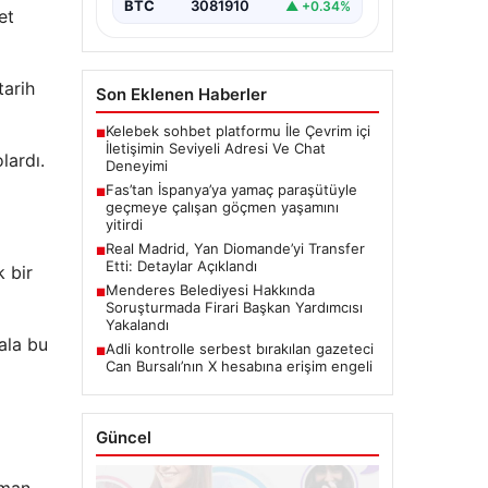
BTC
3081910
▲ +0.34%
et
tarih
Son Eklenen Haberler
Kelebek sohbet platformu İle Çevrim içi
■
İletişimin Seviyeli Adresi Ve Chat
lardı.
Deneyimi
Fas’tan İspanya’ya yamaç paraşütüyle
■
geçmeye çalışan göçmen yaşamını
yitirdi
Real Madrid, Yan Diomande’yi Transfer
■
Etti: Detaylar Açıklandı
 bir
Menderes Belediyesi Hakkında
■
Soruşturmada Firari Başkan Yardımcısı
Yakalandı
ala bu
Adli kontrolle serbest bırakılan gazeteci
■
Can Bursalı’nın X hesabına erişim engeli
Güncel
aman,