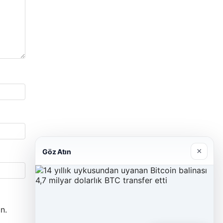
×
Göz Atın
n.