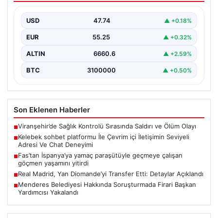
Deneyimi
USD
47.74
▲ +0.18%
Dijital ortamında insanların güvenli bir tarzda bağlantı
oluşturması kritik bir hassasiyet ifade etmektedir.
EUR
55.25
▲ +0.32%
Halen…
ALTIN
6660.6
▲ +2.59%
BTC
3100000
▲ +0.50%
Son Eklenen Haberler
Viranşehir’de Sağlık Kontrolü Sırasında Saldırı ve Ölüm Olayı
■
Kelebek sohbet platformu İle Çevrim içi İletişimin Seviyeli
■
Adresi Ve Chat Deneyimi
Fas’tan İspanya’ya yamaç paraşütüyle geçmeye çalışan
■
göçmen yaşamını yitirdi
Real Madrid, Yan Diomande’yi Transfer Etti: Detaylar Açıklandı
■
Menderes Belediyesi Hakkında Soruşturmada Firari Başkan
■
Yardımcısı Yakalandı