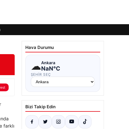
ı
Hava Durumu
☁
Ankara
NaN°C
ŞEHIR SEÇ
rest
r
Bizi Takip Edin
şında
 farklı