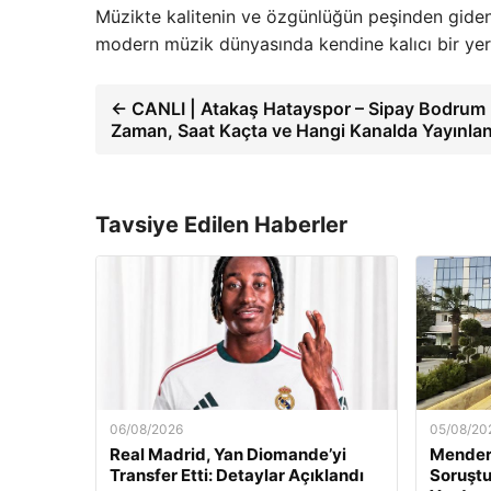
Müzikte kalitenin ve özgünlüğün peşinden giden
modern müzik dünyasında kendine kalıcı bir ye
← CANLI | Atakaş Hatayspor – Sipay Bodrum 
Zaman, Saat Kaçta ve Hangi Kanalda Yayınla
Tavsiye Edilen Haberler
06/08/2026
05/08/20
Real Madrid, Yan Diomande’yi
Mender
Transfer Etti: Detaylar Açıklandı
Soruştu