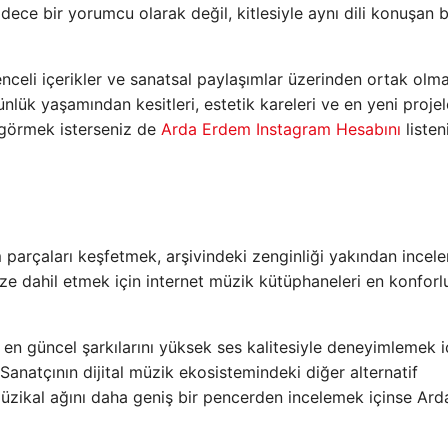
ece bir yorumcu olarak değil, kitlesiyle aynı dili konuşan b
enceli içerikler ve sanatsal paylaşımlar üzerinden ortak olma
ünlük yaşamından kesitleri, estetik kareleri ve en yeni projel
 görmek isterseniz de
Arda Erdem Instagram Hesabını
listen
 parçaları keşfetmek, arşivindeki zenginliği yakından incel
nize dahil etmek için internet müzik kütüphaneleri en konforl
en güncel şarkılarını yüksek ses kalitesiyle deneyimlemek i
 Sanatçının dijital müzik ekosistemindeki diğer alternatif
e müzikal ağını daha geniş bir pencerden incelemek içinse Ard