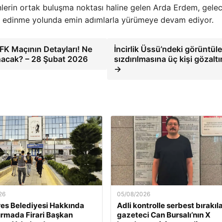
lerin ortak buluşma noktası haline gelen Arda Erdem, gele
r edinme yolunda emin adımlarla yürümeye devam ediyor.
FK Maçının Detayları! Ne
İncirlik Üssü’ndeki görüntüle
nacak? – 28 Şubat 2026
sızdırılmasına üç kişi gözalt
→
26
05/08/2026
es Belediyesi Hakkında
Adli kontrolle serbest bırakıl
rmada Firari Başkan
gazeteci Can Bursalı’nın X