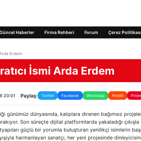
Güncel Haberler
Firma Rehberi
Forum
Çerez Politikas
 Arda Erdem
atıcı İsmi Arda Erdem
Paylaş:
6 20:01
Twitter
Facebook
WhatsApp
Reddit
Pinte
iği günümüz dünyasında, kalıplara direnen bağımsız projele
akıyor. Son süreçte dijital platformlarda yakaladığı çıkışla
apıları güçlü bir yorumla buluşturan yenilikçi isimlerin ba
yışıyla harmanlayan sanatçı, her yeni projesinde dinleyicisine