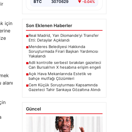
BTC
3070629
▼ -0.04%
ir
k için
Son Eklenen Haberler
erine
Real Madrid, Yan Diomande’yi Transfer
■
ize
Etti: Detaylar Açıklandı
Menderes Belediyesi Hakkında
■
Soruşturmada Firari Başkan Yardımcısı
Yakalandı
Adli kontrolle serbest bırakılan gazeteci
■
Can Bursalı’nın X hesabına erişim engeli
Açık Hava Mekanlarında Estetik ve
■
emek
bahçe mutfağı Çözümleri
u alanı
Cem Küçük Soruşturması Kapsamında
■
Gazeteci Tahir Sarıkaya Gözaltına Alındı
çin
Güncel
a