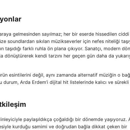
iyonlar
araya gelmesinden sayılmaz; her bir eserde hissedilen ciddi 
e soundlardan sıkılan müzikseverler için nefes niteliği taş
ın taşıdığı farklı ruhla ön plana çıkıyor. Sanatçı, modern d
taja dönüştürerek kendi tarzını her geçen gün daha da yukarı
rün esintilerini değil, aynı zamanda alternatif müziğin o ba
 durum, Arda Erdem’i dijital hit listelerinde kalıcı ve sürekli
tkileşim
nleyiciyle paylaşıldıkça çoğaldığı bir dönemde yaşıyoruz. 
tlesiyle kurduğu samimi ve doğrudan bağla dikkat çeken bir