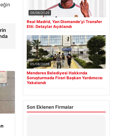
ceğin
06/08/2026
Real Madrid, Yan Diomande’yi Transfer
Etti: Detaylar Açıklandı
rin
ında
05/08/2026
Menderes Belediyesi Hakkında
Soruşturmada Firari Başkan Yardımcısı
Yakalandı
Son Eklenen Firmalar
Hastaş Beton
an
26/05/2026