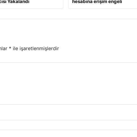
ısı Yakalandı
hesabına erişim engeli
nlar
*
ile işaretlenmişlerdir