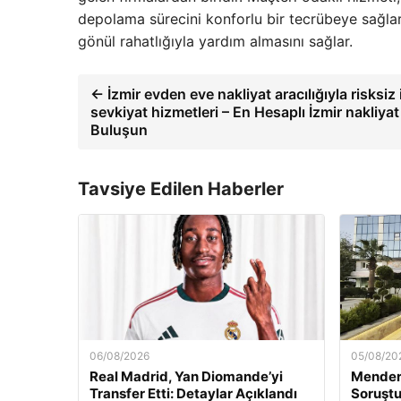
depolama sürecini konforlu bir tecrübeye sağlar
gönül rahatlığıyla yardım almasını sağlar.
← İzmir evden eve nakliyat aracılığıyla risksiz 
sevkiyat hizmetleri – En Hesaplı İzmir nakliyat 
Buluşun
Tavsiye Edilen Haberler
06/08/2026
05/08/20
Real Madrid, Yan Diomande’yi
Mender
Transfer Etti: Detaylar Açıklandı
Soruştu