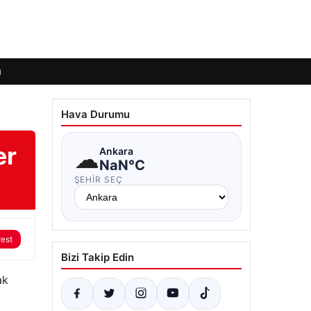
ı
Hava Durumu
er
☁
Ankara
NaN°C
ŞEHIR SEÇ
rest
Bizi Takip Edin
ak