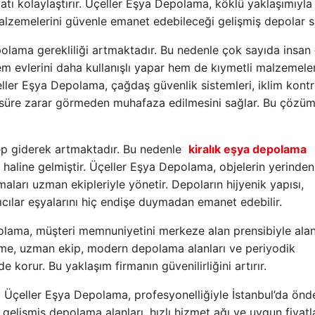
atı kolaylaştırır. Üçeller Eşya Depolama, köklü yaklaşımıyla
alzemelerini güvenle emanet edebileceği gelişmiş depolar s
polama gerekliliği artmaktadır. Bu nedenle çok sayıda insan
evlerini daha kullanışlı yapar hem de kıymetli malzemeler
eller Eşya Depolama, çağdaş güvenlik sistemleri, iklim kontr
un süre zarar görmeden muhafaza edilmesini sağlar. Bu çözü
lep giderek artmaktadır. Bu nedenle
kiralık eşya depolama
 haline gelmiştir. Üçeller Eşya Depolama, objelerin yerinden
ları uzman ekipleriyle yönetir. Depoların hijyenik yapısı,
ıcılar eşyalarını hiç endişe duymadan emanet edebilir.
olama, müşteri memnuniyetini merkeze alan prensibiyle ala
leme, uzman ekip, modern depolama alanları ve periyodik
e korur. Bu yaklaşım firmanın güvenilirliğini artırır.
Üçeller Eşya Depolama, profesyonelliğiyle İstanbul’da önd
, gelişmiş depolama alanları, hızlı hizmet ağı ve uygun fiyatl