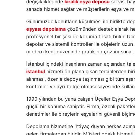
değişikliklerinde
kiralık eşya deposu
servisi hay
sahada hizmet sağlar ve müşterilerin eşya ve m
Günümüzde konutların küçülmesi ile birlikte de
eşyası depolama
çözümünden destek alarak hem 
profesyonel bir şekilde koruma fırsatı bulur. Üç
depolar ve sistemli kontroller ile objelerin uz
modern kent düzeninde pratik bir çözüm sunar.
İstanbul içindeki insanların zaman açısından ta
istanbul
hizmeti ön plana çıkan tercihlerden biri
alınması, özenle depoya taşınması gibi tüm aşama
kontroller ve ayrı bölge olması sayesinde kullan
1990 yılından bu yana çalışan Üçeller Eşya Dep
güçlü bir konuma sahiptir. Firma; özenli paket
denetimler ile bireylerin eşyalarını güvenli biçimd
Depolama hizmetine ihtiyaç duyan herkes adına 
gelen firmalardan biridir. Müşteri odaklı hizmeti