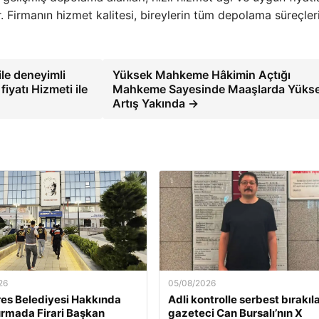
. Firmanın hizmet kalitesi, bireylerin tüm depolama süreçler
ile deneyimli
Yüksek Mahkeme Hâkimin Açtığı
fiyatı Hizmeti ile
Mahkeme Sayesinde Maaşlarda Yüks
Artış Yakında →
26
05/08/2026
es Belediyesi Hakkında
Adli kontrolle serbest bırakıl
rmada Firari Başkan
gazeteci Can Bursalı’nın X