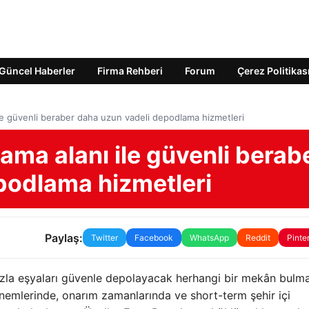
Güncel Haberler
Firma Rehberi
Forum
Çerez Politikas
 ile güvenli beraber daha uzun vadeli depodlama hizmetleri
lama alanı ile güvenli berab
podlama hizmetleri
Paylaş:
Twitter
Facebook
WhatsApp
Reddit
Pinte
fazla eşyaları güvenle depolayacak herhangi bir mekân bulm
nemlerinde, onarım zamanlarında ve short-term şehir içi