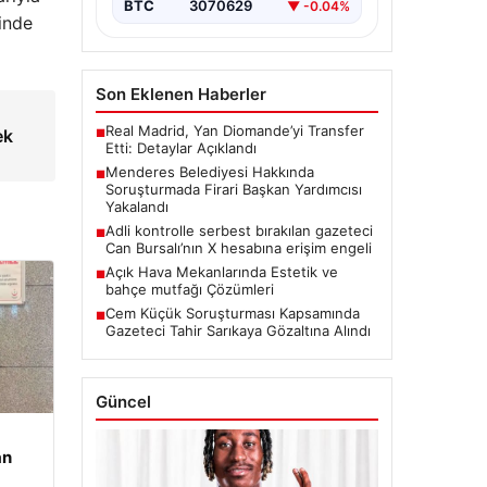
BTC
3070629
▼ -0.04%
inde
Son Eklenen Haberler
Real Madrid, Yan Diomande’yi Transfer
ek
■
Etti: Detaylar Açıklandı
Menderes Belediyesi Hakkında
■
Soruşturmada Firari Başkan Yardımcısı
Yakalandı
Adli kontrolle serbest bırakılan gazeteci
■
Can Bursalı’nın X hesabına erişim engeli
Açık Hava Mekanlarında Estetik ve
■
bahçe mutfağı Çözümleri
Cem Küçük Soruşturması Kapsamında
■
Gazeteci Tahir Sarıkaya Gözaltına Alındı
Güncel
an