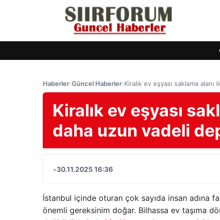
Haberler
›
Güncel Haberler
›
Kiralık ev eşyası saklama alanı
Kiralık ev eşyası sak
daha uzun vadeli de
•
30.11.2025 16:36
İstanbul içinde oturan çok sayıda insan adına 
önemli gereksinim doğar. Bilhassa ev taşıma dö