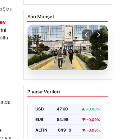
ağlar.
Yan Manşet
ev
ini
ollü
m
05.08.2026
Menderes Belediyesi
Piyasa Verileri
Hakkında Soruşturmada
Firari Başkan Yardımcısı
nında
Yakalandı
USD
47.60
▲ +0.06%
İzmir’de Menderes Belediyesi’ne
EUR
54.98
▼ -0.09%
yönelik gerçekleştirilen kapsamlı
soruşturma kapsamında firari
e
ALTIN
6491.0
▼ -0.08%
olarak aranan Belediye Başkan
arıyla
Yardımcısı…