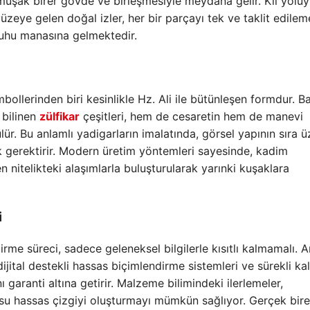
yumuşak birer gövde ve birleşmesiyle meydana gelir. Kil yoluy
zeye gelen doğal izler, her bir parçayı tek ve taklit edilem
 ruhu manasına gelmektedir.
bollerinden biri kesinlikle Hz. Ali ile bütünleşen formdur. Ba
 bilinen
zülfikar
çeşitleri, hem de cesaretin hem de manevi
r. Bu anlamlı yadigarların imalatında, görsel yapının sıra ü
lık gerektirir. Modern üretim yöntemleri sayesinde, kadim
 nitelikteki alaşımlarla buluşturularak yarınki kuşaklara
i
irme süreci, sadece geleneksel bilgilerle kısıtlı kalmamalı. A
jital destekli hassas biçimlendirme sistemleri ve sürekli kal
 garanti altına getirir. Malzeme bilimindeki ilerlemeler,
su hassas çizgiyi oluşturmayı mümkün sağlıyor. Gerçek bire