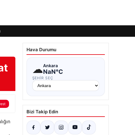
ı
Hava Durumu
at
☁
Ankara
NaN°C
ŞEHIR SEÇ
rest
Bizi Takip Edin
lığın