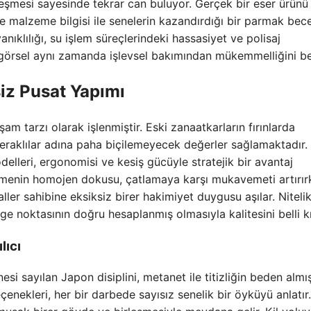
leşmesi sayesinde tekrar can buluyor. Gerçek bir eser ürünü 
de malzeme bilgisi ile senelerin kazandırdığı bir parmak bece
anıklılığı, su işlem süreçlerindeki hassasiyet ve polisaj
görsel aynı zamanda işlevsel bakımından mükemmelliğini bel
iz Pusat Yapımı
m tarzı olarak işlenmiştir. Eski zanaatkarların fırınlarda
eraklılar adına paha biçilemeyecek değerler sağlamaktadır.
elleri, ergonomisi ve kesiş gücüyle stratejik bir avantaj
emenin homojen dokusu, çatlamaya karşı mukavemeti artırır
er sahibine eksiksiz birer hakimiyet duygusu aşılar. Nitelikl
e noktasının doğru hesaplanmış olmasıyla kalitesini belli kı
lıcı
si sayılan Japon disiplini, metanet ile titizliğin beden almı
çenekleri, her bir darbede sayısız senelik bir öyküyü anlatır