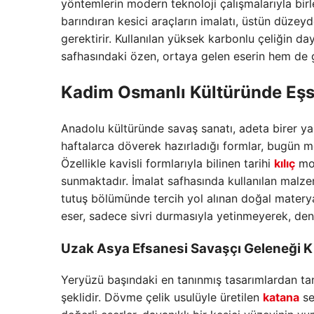
yöntemlerin modern teknoloji çalışmalarıyla bir
barındıran kesici araçların imalatı, üstün düzey
gerektirir. Kullanılan yüksek karbonlu çeliğin day
safhasındaki özen, ortaya gelen eserin hem de 
Kadim Osmanlı Kültüründe Eşs
Anadolu kültüründe savaş sanatı, adeta birer yaşa
haftalarca döverek hazırladığı formlar, bugün m
Özellikle kavisli formlarıyla bilinen tarihi
kılıç
mod
sunmaktadır. İmalat safhasında kullanılan malz
tutuş bölümünde tercih yol alınan doğal materyall
eser, sadece sivri durmasıyla yetinmeyerek, deng
Uzak Asya Efsanesi Savaşçı Geleneği Kı
Yeryüzü başındaki en tanınmış tasarımlardan tane
şeklidir. Dövme çelik usulüyle üretilen
katana
se