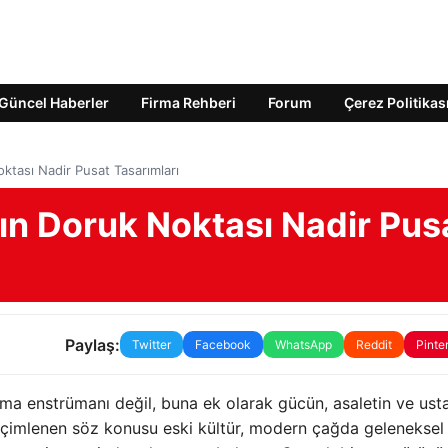
Güncel Haberler
Firma Rehberi
Forum
Çerez Politikas
ktası Nadir Pusat Tasarımları
ın Doruk Noktası Nadir Pus
Paylaş:
Twitter
Facebook
WhatsApp
Reddit
Pinte
nma enstrümanı değil, buna ek olarak gücün, asaletin ve usta
içimlenen söz konusu eski kültür, modern çağda geleneksel