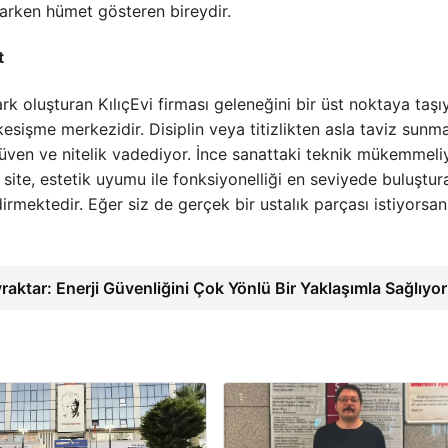
narken hümet gösteren bireydir.
t
ark oluşturan KılıçEvi firması geleneğini bir üst noktaya taşı
 kesişme merkezidir. Disiplin veya titizlikten asla taviz sun
güven ve nitelik vadediyor. İnce sanattaki teknik mükemmeli
site, estetik uyumu ile fonksiyonelliği en seviyede buluştur
mektedir. Eğer siz de gerçek bir ustalık parçası istiyorsan
aktar: Enerji Güvenliğini Çok Yönlü Bir Yaklaşımla Sağlıyo