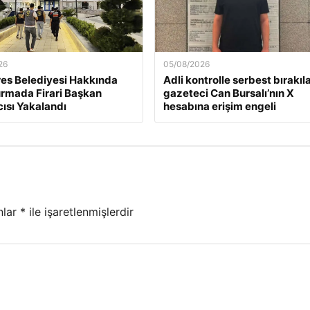
26
05/08/2026
es Belediyesi Hakkında
Adli kontrolle serbest bırakıl
rmada Firari Başkan
gazeteci Can Bursalı’nın X
ısı Yakalandı
hesabına erişim engeli
nlar
*
ile işaretlenmişlerdir