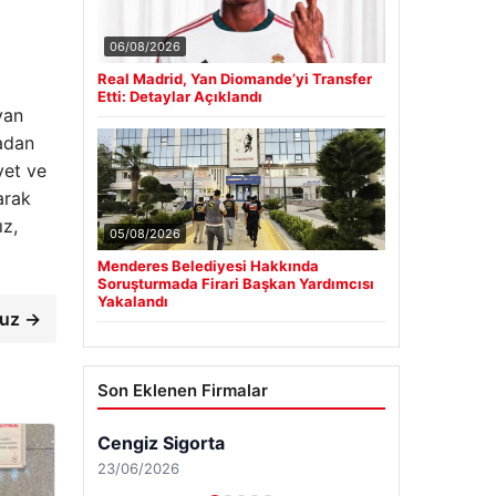
06/08/2026
Real Madrid, Yan Diomande’yi Transfer
Etti: Detaylar Açıklandı
yan
madan
yet ve
arak
ız,
05/08/2026
Menderes Belediyesi Hakkında
Soruşturmada Firari Başkan Yardımcısı
Yakalandı
ruz →
Son Eklenen Firmalar
Cengiz Sigorta
23/06/2026