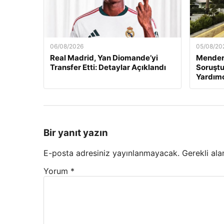
06/08/2026
05/08/20
Real Madrid, Yan Diomande’yi
Mender
Transfer Etti: Detaylar Açıklandı
Soruştu
Yardımc
Bir yanıt yazın
E-posta adresiniz yayınlanmayacak.
Gerekli ala
Yorum
*