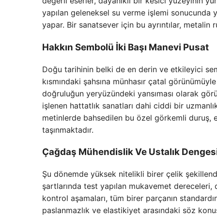
değerli eserler, dayanıklı bir kesici yüzeyinin 
yapılan geleneksel su verme işlemi sonucunda yü
yapar. Bir sanatsever için bu ayrıntılar, metalin
Hakkın Sembolü İki Başı Manevi Pusat
Doğu tarihinin belki de en derin ve etkileyici sem
kısmındaki şahsına münhasır çatal görünümüyle
doğruluğun yeryüzündeki yansıması olarak görülü
işlenen hattatlık sanatları dahi ciddi bir uzman
metinlerde bahsedilen bu özel görkemli duruş, en
taşınmaktadır.
Çağdaş Mühendislik Ve Ustalık Denges
Şu dönemde yüksek nitelikli birer çelik şekillend
şartlarında test yapılan mukavemet dereceleri, di
kontrol aşamaları, tüm birer parçanın standardını
paslanmazlık ve elastikiyet arasındaki söz konu