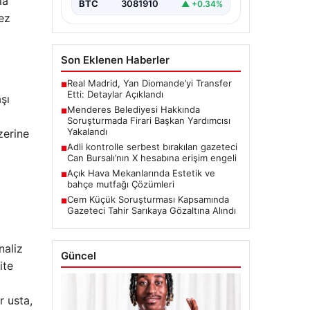
la
BTC
3081910
▲ +0.34%
ez
Son Eklenen Haberler
Real Madrid, Yan Diomande’yi Transfer
■
Etti: Detaylar Açıklandı
şı
Menderes Belediyesi Hakkında
■
Soruşturmada Firari Başkan Yardımcısı
Yakalandı
zerine
Adli kontrolle serbest bırakılan gazeteci
■
Can Bursalı’nın X hesabına erişim engeli
Açık Hava Mekanlarında Estetik ve
■
bahçe mutfağı Çözümleri
Cem Küçük Soruşturması Kapsamında
■
Gazeteci Tahir Sarıkaya Gözaltına Alındı
naliz
Güncel
ite
r usta,