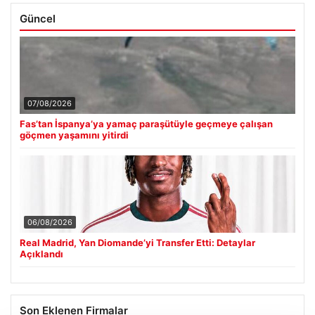
Güncel
07/08/2026
Fas’tan İspanya’ya yamaç paraşütüyle geçmeye çalışan
göçmen yaşamını yitirdi
06/08/2026
Real Madrid, Yan Diomande’yi Transfer Etti: Detaylar
Açıklandı
Son Eklenen Firmalar