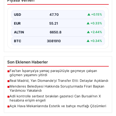
Piyasa Verileri
Etti: Detaylar Açıklandı
La Liga devi Real Madrid, son dakika transfer haberiyle
gündeme oturdu. Kulüp, Fildişi Sahilli…
USD
47.70
▲ +0.15%
EUR
55.21
▲ +0.33%
ALTIN
6650.8
▲ +2.44%
BTC
3081910
▲ +0.34%
Son Eklenen Haberler
Fas’tan İspanya’ya yamaç paraşütüyle geçmeye çalışan
■
göçmen yaşamını yitirdi
Real Madrid, Yan Diomande’yi Transfer Etti: Detaylar Açıklandı
■
Menderes Belediyesi Hakkında Soruşturmada Firari Başkan
■
Yardımcısı Yakalandı
Adli kontrolle serbest bırakılan gazeteci Can Bursalı’nın X
■
hesabına erişim engeli
Açık Hava Mekanlarında Estetik ve bahçe mutfağı Çözümleri
■