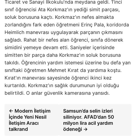
Ticaret ve Sanayi İlkokulu'nda meydana geldi. 1’inci
sınıf öğrencisi Ata Korkmaz'ın yediği simit parçası,
soluk borusuna kaçtı. Korkmaz'ın nefes almakta
zorlandığını fark eden öğretmeni Erinç Pala, koridorda
Heimlich manevrası uygulayarak parçanın çıkmasını
sağladı. Rahat bir nefes alan öğrenci, sınıfa dönerek
simidini yemeye devam etti. Saniyeler içerisinde
simitten bir parça daha Korkmaz'ın soluk borusuna
takıldı. Öğrencinin yardım istemesi üzerine bu defa yan
sınıftaki öğretmen Mehmet Kırat da yardıma koştu.
Kırat'ın manevrası sayesinde öğrenci ikinci kez
kurtarıldı. Korkmaz'ın sağlık durumunun iyi olduğu
belirtildi. O anlar güvenlik kamerasına yansıdı.
← Modern İletişim
Samsun’da selin izleri
İçinde Yeni Nesil
siliniyor. AFAD’dan 50
İletişim Aracı
milyon lira acil yardım
talkrand
ödeneği →