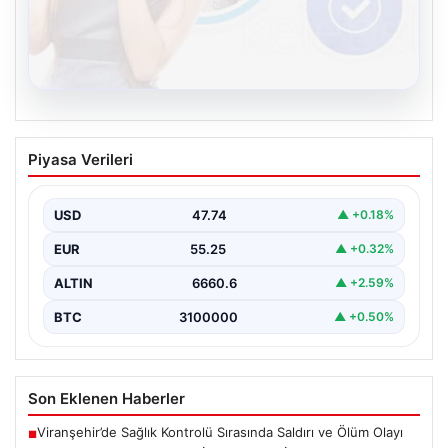
08.08.2026
Kelebek sohbet platformu İle Çevrim içi
Piyasa Verileri
İletişimin Seviyeli Adresi Ve Chat
Deneyimi
USD
47.74
▲ +0.18%
Dijital ortamında insanların güvenli bir tarzda bağlantı
oluşturması kritik bir hassasiyet ifade etmektedir.
EUR
55.25
▲ +0.32%
Halen…
ALTIN
6660.6
▲ +2.59%
BTC
3100000
▲ +0.50%
Son Eklenen Haberler
Viranşehir’de Sağlık Kontrolü Sırasında Saldırı ve Ölüm Olayı
■