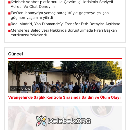
Kelebek sohbet platformu İle Çevrim içi İletişimin Seviyeli
■
Adresi Ve Chat Deneyimi
Fas’tan İspanya’ya yamaç paraşütüyle geçmeye çalışan
■
göçmen yaşamını yitirdi
Real Madrid, Yan Diomande’yi Transfer Etti: Detaylar Açıklandı
■
Menderes Belediyesi Hakkında Soruşturmada Firari Başkan
■
Yardımcısı Yakalandı
Güncel
08/08/2026
Viranşehir’de Sağlık Kontrolü Sırasında Saldırı ve Ölüm Olayı