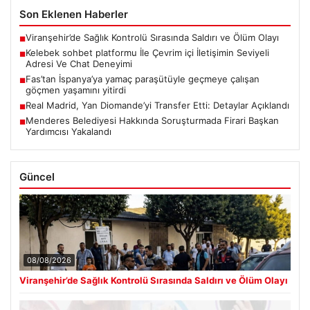
Son Eklenen Haberler
Viranşehir’de Sağlık Kontrolü Sırasında Saldırı ve Ölüm Olayı
■
Kelebek sohbet platformu İle Çevrim içi İletişimin Seviyeli
■
Adresi Ve Chat Deneyimi
Fas’tan İspanya’ya yamaç paraşütüyle geçmeye çalışan
■
göçmen yaşamını yitirdi
Real Madrid, Yan Diomande’yi Transfer Etti: Detaylar Açıklandı
■
Menderes Belediyesi Hakkında Soruşturmada Firari Başkan
■
Yardımcısı Yakalandı
Güncel
08/08/2026
Viranşehir’de Sağlık Kontrolü Sırasında Saldırı ve Ölüm Olayı