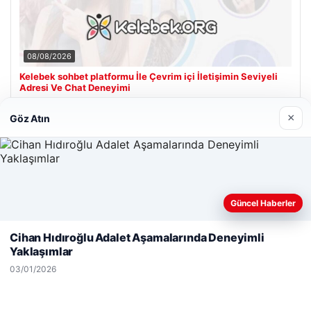
08/08/2026
Kelebek sohbet platformu İle Çevrim içi İletişimin Seviyeli
Adresi Ve Chat Deneyimi
×
Göz Atın
Son Eklenen Firmalar
Güncel Haberler
Web sitemizi nasıl kullandığınızı daha iyi anlayabilmek,
deneyiminizi kişiselleştirmek ve geliştirmek amacıyla çerezler
Cihan Hıdıroğlu Adalet Aşamalarında Deneyimli
kullanıyoruz.
Çerez Politikamız
Yaklaşımlar
Reddet
Kabul Et
03/01/2026