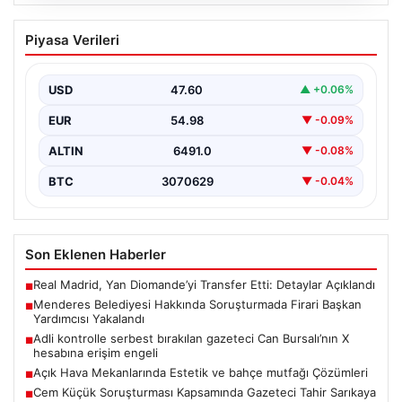
05.08.2026
Menderes Belediyesi Hakkında
Piyasa Verileri
Soruşturmada Firari Başkan Yardımcısı
Yakalandı
USD
47.60
▲ +0.06%
İzmir’de Menderes Belediyesi’ne yönelik
gerçekleştirilen kapsamlı soruşturma kapsamında firari
EUR
54.98
▼ -0.09%
olarak aranan Belediye Başkan Yardımcısı…
ALTIN
6491.0
▼ -0.08%
BTC
3070629
▼ -0.04%
Son Eklenen Haberler
Real Madrid, Yan Diomande’yi Transfer Etti: Detaylar Açıklandı
■
Menderes Belediyesi Hakkında Soruşturmada Firari Başkan
■
Yardımcısı Yakalandı
Adli kontrolle serbest bırakılan gazeteci Can Bursalı’nın X
■
hesabına erişim engeli
Açık Hava Mekanlarında Estetik ve bahçe mutfağı Çözümleri
■
Cem Küçük Soruşturması Kapsamında Gazeteci Tahir Sarıkaya
■