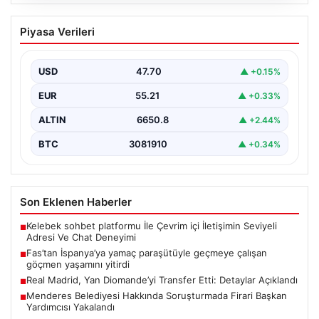
07.08.2026
Fas’tan İspanya’ya yamaç paraşütüyle
Piyasa Verileri
geçmeye çalışan göçmen yaşamını
yitirdi
USD
47.70
▲ +0.15%
EUR
55.21
▲ +0.33%
ALTIN
6650.8
▲ +2.44%
BTC
3081910
▲ +0.34%
Son Eklenen Haberler
Kelebek sohbet platformu İle Çevrim içi İletişimin Seviyeli
■
Adresi Ve Chat Deneyimi
Fas’tan İspanya’ya yamaç paraşütüyle geçmeye çalışan
■
göçmen yaşamını yitirdi
Real Madrid, Yan Diomande’yi Transfer Etti: Detaylar Açıklandı
■
Menderes Belediyesi Hakkında Soruşturmada Firari Başkan
■
Yardımcısı Yakalandı