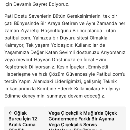
için Devamlı Gayret Ediyoruz.
Pati Dostu Sevenlerin Bütün Gereksinimlerini tek bir
çatı Bünyesinde Bir Araya Getiren ve Aynı Zamanda her
zaman Ziyaretçi Hoşnutluğunu Birinci planda Tutan
patibul.com, Yalnızca bir Duyuru sitesi Olmakla
Kalmıyor, Tek yaşam Yoldaşıdır. Kullanıcılar de
Yaşamınıza Değer Katan Sevimli dostunuzu Arıyorsanız
veya mevcut Hayvan Dostunuza en İdeal Evini
Keşfetmek Diliyorsanız, Kesin İpuçları, Emniyetli
Haberleşme ve hızlı Çözüm Güvencesiyle Patibul.com’u
tercih Yapın. Alanıdaki Liderliğimizi, gelişmiş Teknik
imkanlarımızla Kombine Ederek Kullanıcılara En İyi iyi
Edinme deneyimini sunmaya devam edeceğiz.
← Oğlak
Vega Çiçekçilik Muğla’da Çiçek
Burcu İçin 12
Göndermede Farklı Bir Aşama
Aralık Cuma
Vega Çiçekçilik Servis