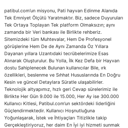
patibul.com’un misyonu, Pati hayvan Edinme Alanıda
Tek Emniyet Ölçütü Yaratmaktır. Biz, sadece Duyuruları
Tek Ortaya Toplayan Tek platform Olmaksızın; aynı
zamanda bir Veri bankası ile Birlikte rehberiz.
Sitemizdeki tüm Muhtevalar, Hem De Profesyonel
görüşlerine Hem De de Aynı Zamanda Öz Yıllara
Dayanan yıllara Uzantıdaki tecrübelerimize Esas
Alınarak Oluşturulur. Bu Yolla, İlk Kez Defa bir Hayvan
dostu Sahiplenecek Bulunan kullanıcılar Bile, ırk
özellikleri, beslenme ve Sıhhat Hususlarında En Doğru
Kesin ve güncel Detaylara Süratle ulaşabilirler.
Teknolojik altyapımız, hızlı geri Cevap sürelerimiz ile
Birlikte Her Gün 9.000 ile 15.000, Her Ay ise 300.000
Kullanıcı Kitlesi, Patibul.com’un sektördeki liderliğini
Güçlendirmektedir. Kullanıcı Hoşnutluğuna
Yoğunlaşarak, İstek ve İhtiyaçları Titizlikle takip
Gerçekleştiriyoruz, her daim En İyi iyi hizmeti sunmak