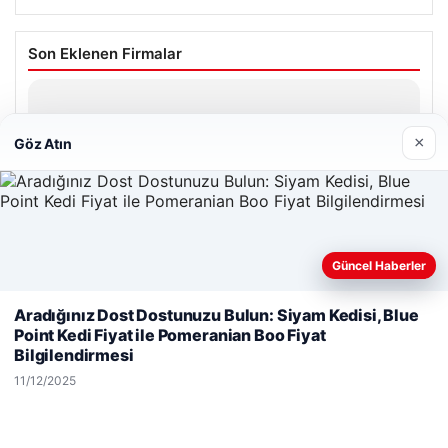
Son Eklenen Firmalar
Hastaş Beton
26/05/2026
×
Göz Atın
Güncel Haberler
© 2026 Şiir Forum – Güncel Haberler
Web sitemizi nasıl kullandığınızı daha iyi anlayabilmek,
Aradığınız Dost Dostunuzu Bulun: Siyam Kedisi, Blue
Yeminli Tercüman
|
Malta Dil Okulu
|
lemagrup.com.tr
deneyiminizi kişiselleştirmek ve geliştirmek amacıyla çerezler
Point Kedi Fiyat ile Pomeranian Boo Fiyat
o
rbahis
rbahis
ı Maç İzle
kullanıyoruz.
Çerez Politikamız
Bilgilendirmesi
Reddet
Kabul Et
11/12/2025