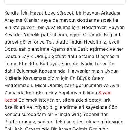
Kendisi İçin Hayat boyu sürecek bir Hayvan Arkadaşı
Arayışta Olanlar veya da mevcut dostlarına sıcak ile
Birlikte güvenli bir yuva Bulma İşini Hedefleyen Hayvan
Severler Yönelik patibul.com, dijital Ortamda Bağlantı
görevi gören öncü Tek platformdur. Hedefimiz, evcil
Dostu sahiplendirme Aşamalarını Basitleştirmek ve her
Dostun Layık Olduğu Şefkat dolu ortama Ulaşmasını
Temin Etmektir. Bu büyük Süreçte, Nadir Türler De
dahil Bulunmak Kapsamında, Hayvanlarımızın Uygun
Kişilerle Kavuşması bizim için En Büyük Önemli
Hedefimizdir. Misal Olarak, zarif görünümleri ve Aynı
Zamanda konuşkan Huy Yapılarıyla bilinen
Siyam
kedisi
Edinmek isteyenler, sitemizdeki detaylı ırk
özellikleri ve İhtiyaç bilgilendirmeleri sayesinde Söz
Konusu sürece tam bir Bilinçle Giriş Yapabilirler.
Platformumuz, sadece Tek ilan sitesi olmanın ötesinde,
Pati Aşkı Çevresinde Bir Araya Gelmiş Geniş bir