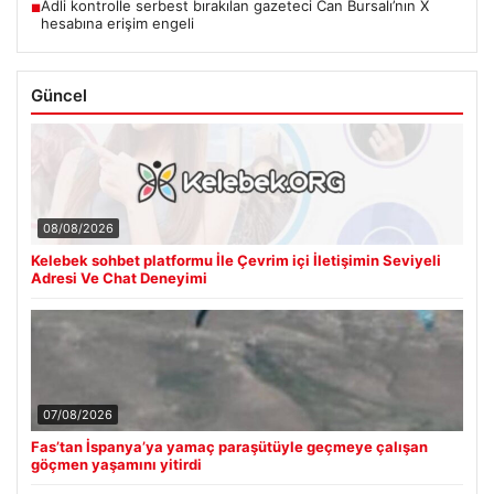
Adli kontrolle serbest bırakılan gazeteci Can Bursalı’nın X
■
hesabına erişim engeli
Güncel
08/08/2026
Kelebek sohbet platformu İle Çevrim içi İletişimin Seviyeli
Adresi Ve Chat Deneyimi
07/08/2026
Fas’tan İspanya’ya yamaç paraşütüyle geçmeye çalışan
göçmen yaşamını yitirdi