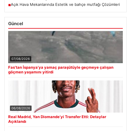
Açık Hava Mekanlarında Estetik ve bahçe mutfağı Çözümleri
■
Güncel
07/08/2026
Fas’tan İspanya’ya yamaç paraşütüyle geçmeye çalışan
göçmen yaşamını yitirdi
06/08/2026
Real Madrid, Yan Diomande’yi Transfer Etti: Detaylar
Açıklandı