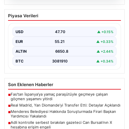
06.08.2026
Real Madrid, Yan Diomande’yi Transfer
Piyasa Verileri
Etti: Detaylar Açıklandı
La Liga devi Real Madrid, son dakika transfer haberiyle
gündeme oturdu. Kulüp, Fildişi Sahilli…
USD
47.70
▲ +0.15%
EUR
55.21
▲ +0.33%
ALTIN
6650.8
▲ +2.44%
BTC
3081910
▲ +0.34%
Son Eklenen Haberler
Fas’tan İspanya’ya yamaç paraşütüyle geçmeye çalışan
■
göçmen yaşamını yitirdi
Real Madrid, Yan Diomande’yi Transfer Etti: Detaylar Açıklandı
■
Menderes Belediyesi Hakkında Soruşturmada Firari Başkan
■
Yardımcısı Yakalandı
Adli kontrolle serbest bırakılan gazeteci Can Bursalı’nın X
■
hesabına erişim engeli